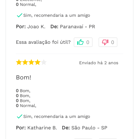
0
Normal
,
Sim, recomendaria a um amigo
Por
:
Joao K.
De
:
Paranavaí - PR
Essa avaliação foi útil?
0
0
Enviado há
2 anos
Bom!
0
Bom
,
0
Bom
,
0
Bom
,
0
Normal
,
Sim, recomendaria a um amigo
Por
:
Katharine B.
De
:
São Paulo - SP