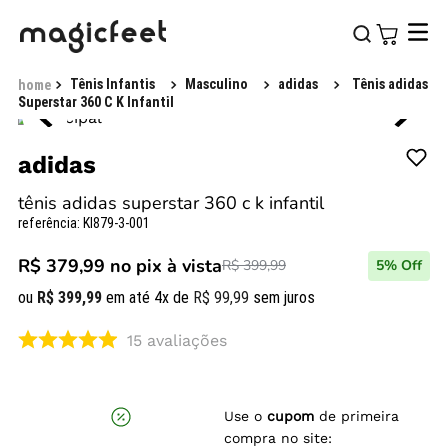
Tênis Infantis
Masculino
adidas
Tênis adidas
Superstar 360 C K Infantil
adidas
tênis adidas superstar 360 c k infantil
referência
:
KI879-3-001
R$ 379,99
no pix à vista
R$ 399,99
5
% Off
ou
R$
399
,
99
em até
4
x de
R$
99
,
99
sem juros
15
avaliações
Use o
cupom
de primeira
compra no site: