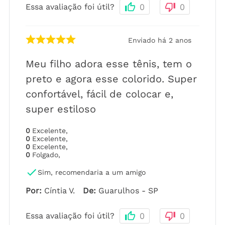
Essa avaliação foi útil?
0
0
Enviado há
2 anos
Meu filho adora esse tênis, tem o
preto e agora esse colorido. Super
confortável, fácil de colocar e,
super estiloso
0
Excelente
,
0
Excelente
,
0
Excelente
,
0
Folgado
,
Sim, recomendaria a um amigo
Por
:
Cíntia V.
De
:
Guarulhos - SP
Essa avaliação foi útil?
0
0