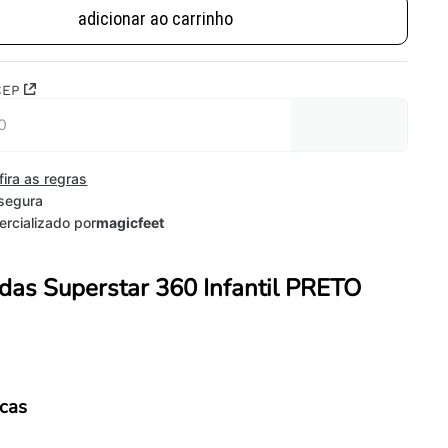
adicionar ao carrinho
CEP
fira as regras
segura
rcializado por
magicfeet
idas Superstar 360 Infantil PRETO
icas