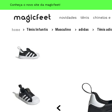
Conheça o novo site da magicfeet!
novidades
tênis
chinelos e
Tênis Infantis
Masculino
adidas
Tênis adi