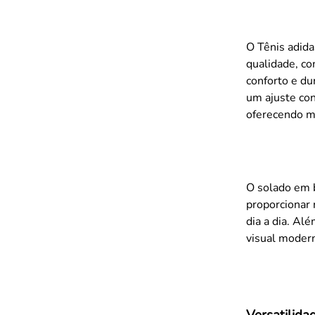
O Tênis adida
qualidade, c
conforto e du
um ajuste conf
oferecendo m
O solado em b
proporcionar 
dia a dia. Al
visual modern
Versatilida