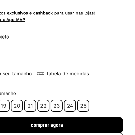
tos
exclusivos e cashback
para usar nas lojas!
ra o App MVP
preto
a seu tamanho
Tabela de medidas
tamanho
19
20
21
22
23
24
25
comprar agora