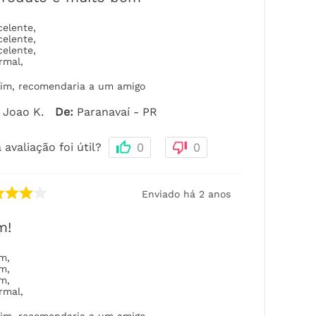
celente
,
celente
,
celente
,
rmal
,
im, recomendaria a um amigo
Joao K.
De
:
Paranavaí - PR
 avaliação foi útil?
0
0
Enviado há
2 anos
m!
om
,
om
,
om
,
rmal
,