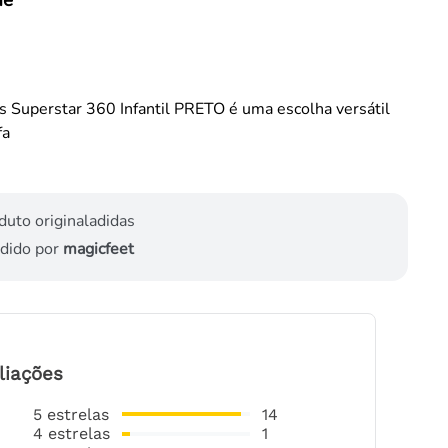
s Superstar 360 Infantil PRETO é uma escolha versátil
fa
duto original
adidas
dido por
magicfeet
liações
5
estrelas
14
4
estrelas
1