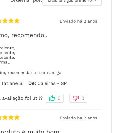
Ordernar por:
Mais antigos primeiro
Enviado há
2 anos
mo, recomendo..
celente
,
celente
,
celente
,
rmal
,
im, recomendaria a um amigo
Tatiane S.
De
:
Caieiras - SP
 avaliação foi útil?
0
0
Enviado há
2 anos
produto é muito bom