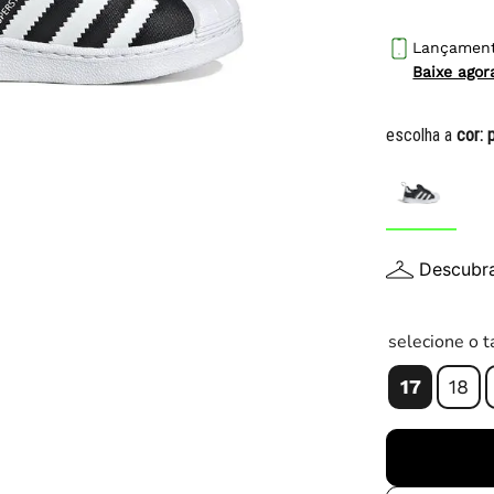
10
º
chuteira
Lançamen
Baixe ago
escolha a
cor:
Descubr
selecione o 
17
18