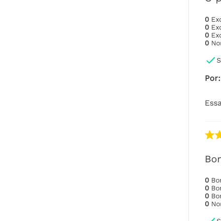
0
Ex
0
Ex
0
Ex
0
No
S
Por
:
Essa
Bo
0
B
0
B
0
B
0
No