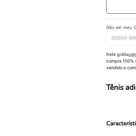
Não sei meu 
frete grátis
con
compra 100% 
vendido e come
Tênis ad
Característ