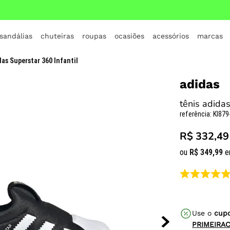
 sandálias
chuteiras
roupas
ocasiões
acessórios
marcas
TERMOS MAIS BUSCADOS
das Superstar 360 Infantil
1
º
crocs
adidas
2
º
jordan
tênis adidas
3
º
adidas
referência
:
KI879
4
º
nike
R$ 332,49
5
º
tenis
ou
R$
349
,
99
e
6
º
croc
7
º
all star
8
º
vans
Use o
cup
9
º
new balance
PRIMEIRA