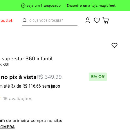
seja um franqueado
Encontre uma loja magicfeet
o que você procura?
outlet
 superstar 360 infantil
-0-001
no pix à vista
R$ 349,99
5
% Off
m até
3
x de
R$
116
,
66
sem juros
15
avaliações
om
de primeira compra no site:
COMPRA