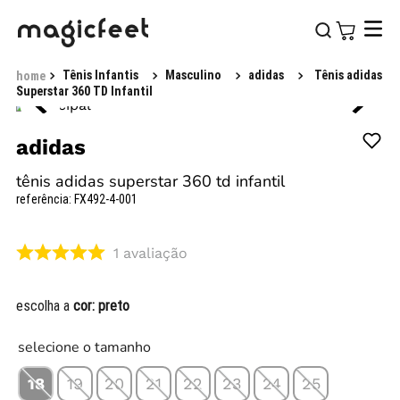
Tênis Infantis
Masculino
adidas
Tênis adidas
Superstar 360 TD Infantil
adidas
tênis adidas superstar 360 td infantil
referência
:
FX492-4-001
1
avaliação
escolha a
cor:
preto
selecione o tamanho
18
19
20
21
22
23
24
25