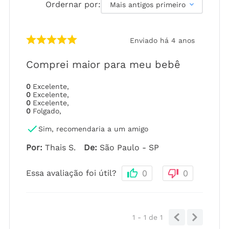
Ordernar por:
Mais antigos primeiro
Enviado há
4 anos
Comprei maior para meu bebê
0
Excelente
,
0
Excelente
,
0
Excelente
,
0
Folgado
,
Sim, recomendaria a um amigo
Por
:
Thais S.
De
:
São Paulo - SP
Essa avaliação foi útil?
0
0
1 - 1
de
1