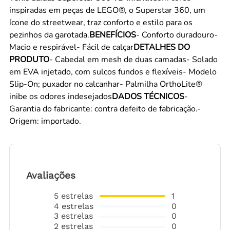
inspiradas em peças de LEGO®, o Superstar 360, um
ícone do streetwear, traz conforto e estilo para os
pezinhos da garotada.
BENEFÍCIOS
- Conforto duradouro-
Macio e respirável- Fácil de calçar
DETALHES DO
PRODUTO
- Cabedal em mesh de duas camadas- Solado
em EVA injetado, com sulcos fundos e flexíveis- Modelo
Slip-On; puxador no calcanhar- Palmilha OrthoLite®
inibe os odores indesejados
DADOS TÉCNICOS
-
Garantia do fabricante: contra defeito de fabricação.-
Origem: importado.
Avaliações
5
estrelas
1
4
estrelas
0
3
estrelas
0
2
estrelas
0