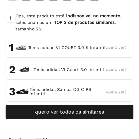
Ops, este produto está
indisponível no momento
,
!
selecionamos um
TOP
3
de produtos similares,
tamanho
26
:
1
Tênis adidas Vl COURT 3.0 K Infantil
quero ver!
2
Tênis adidas Vl Court 3.0 Infantil
quero ver!
3
Tênis adidas Samba OG C PS
quero ver!
Infantil
quero ver todos os similares