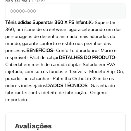
Não sei meu CEP
Tênis adidas Superstar 360 X PS Infantil
O Superstar
360, um ícone de streetwear, agora celebrando um dos
personagens de desenho animado mais adorados do
mundo, garante conforto e estilo nos pezinhos das
princesas.
BENEFÍCIOS
- Conforto duradouro- Macio e
respirável- Fácil de calçar
DETALHES DO PRODUTO
-
Cabedal em mesh de camada dupla- Solado em EVA
injetado, com sulcos fundos e flexíveis- Modelo Slip-On;
puxador no calcanhar- Palmilha OrthoLite® inibe os
odores indesejados
DADOS TÉCNICOS
- Garantia do
fabricante: contra defeito de fabricação.- Origem:
importado.
Avaliações