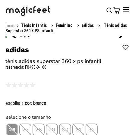
Tênis Infantis
Feminino
adidas
Tênis adidas
Superstar 360 X PS Infantil
adidas
tênis adidas superstar 360 x ps infantil
referência
:
FX490-0-100
escolha a
cor:
branco
selecione o tamanho
26
27
28
29
30
31
32