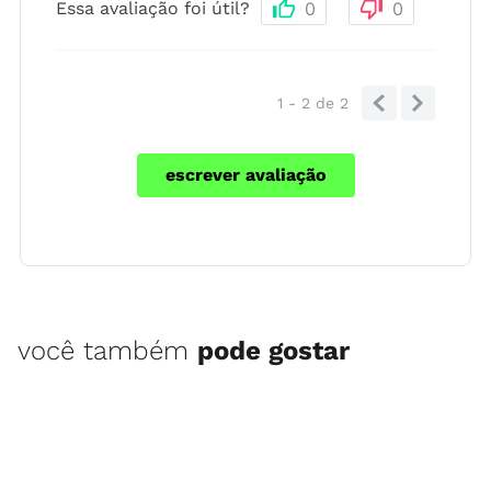
Essa avaliação foi útil?
0
0
1 - 2
de
2
escrever avaliação
você também
pode gostar