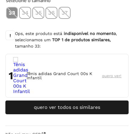
selecione o tamanho
33
34
35
36
37
Ops, este produto está
indisponível no momento
,
!
selecionamos um
TOP
1
de produtos similares,
tamanho
33
:
1
Tênis adidas Grand Court 00s K
quero ver!
Infantil
quero ver todos os similares