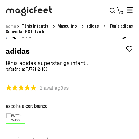
Tênis Infantis
Masculino
adidas
Tênis adidas
Superstar GS Infantil
adidas
tênis adidas superstar gs infantil
referência
:
FU771-2-100
2
avaliações
escolha a
cor:
branco