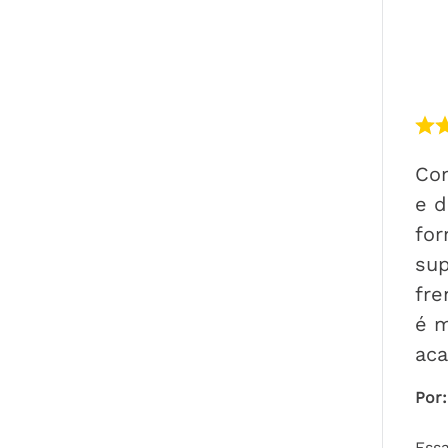
Com
e d
for
sup
fre
é m
ac
Por
:
Essa