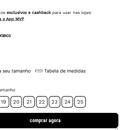
tos
exclusivos e cashback
para usar nas lojas!
ra o App MVP
branco
a seu tamanho
Tabela de medidas
tamanho
19
20
21
22
23
24
25
comprar agora