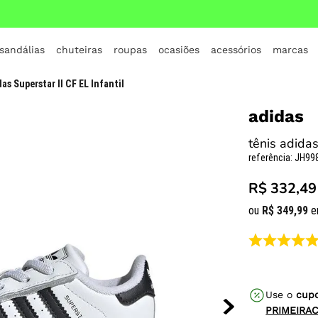
 sandálias
chuteiras
roupas
ocasiões
acessórios
marcas
TERMOS MAIS BUSCADOS
as Superstar II CF EL Infantil
1
º
crocs
adidas
2
º
jordan
tênis adidas 
3
º
adidas
referência
:
JH99
4
º
nike
R$ 332,49
5
º
tenis
ou
R$
349
,
99
e
6
º
croc
7
º
vans
8
º
all star
Use o
cup
9
º
new balance
PRIMEIRA