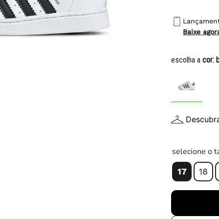
10
º
chuteira
Lançamen
Baixe ago
escolha a
cor:
Descubr
selecione o 
17
18