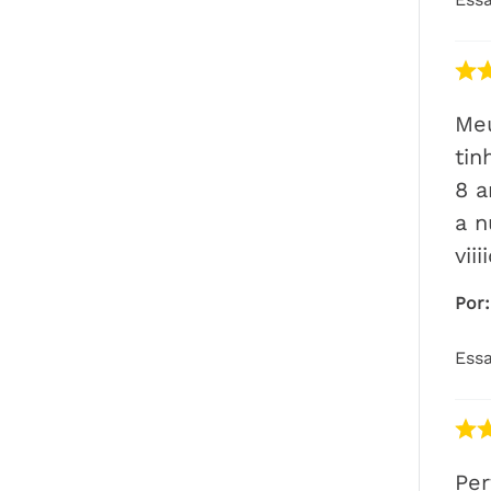
Meu
tin
8 
a n
viii
Por
:
Essa
Per