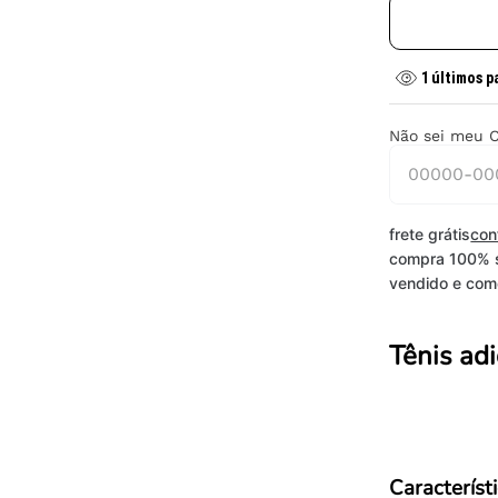
1
últimos p
Não sei meu 
frete grátis
con
compra 100% 
vendido e come
Tênis adi
Característ