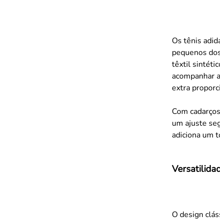
Os tênis adida
pequenos dos
têxtil sintét
acompanhar as
extra proporc
Com cadarços 
um ajuste seg
adiciona um t
Versatilida
O design clás