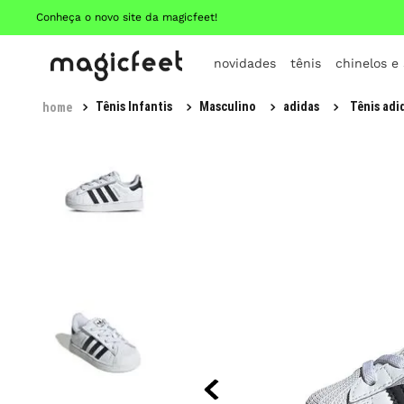
Conheça o novo site da magicfeet!
novidades
tênis
chinelos e
Tênis Infantis
Masculino
adidas
Tênis adid