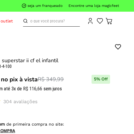
seja um franqueado
Encontre uma loja magicfeet
o que você procura?
outlet
superstar ii cf el infantil
8-4-100
no pix à vista
R$ 349,99
5
% Off
m até
3
x de
R$
116
,
66
sem juros
304
avaliações
om
de primeira compra no site:
COMPRA