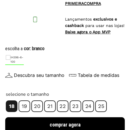
PRIMEIRACOMPRA
Lançamentos
exclusivos e
cashback
para usar nas lojas!
Baixe agora o App MVP
escolha a
cor:
branco
Descubra seu tamanho
Tabela de medidas
selecione o tamanho
18
19
20
21
22
23
24
25
comprar agora