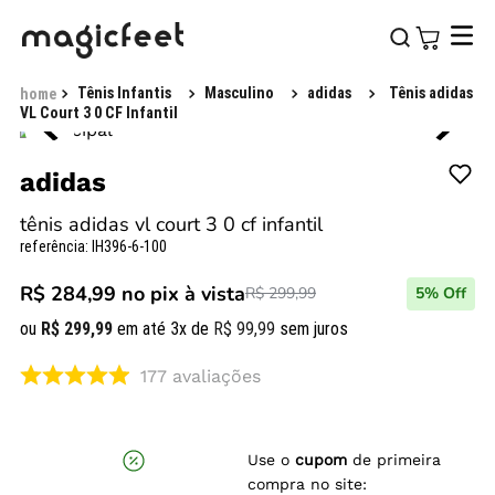
Tênis Infantis
Masculino
adidas
Tênis adidas
VL Court 3 0 CF Infantil
adidas
tênis adidas vl court 3 0 cf infantil
referência
:
IH396-6-100
R$ 284,99
no pix à vista
R$ 299,99
5
% Off
ou
R$
299
,
99
em até
3
x de
R$
99
,
99
sem juros
177
avaliações
Use o
cupom
de primeira
compra no site: