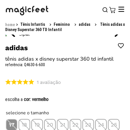
Tênis Infantis
Feminino
adidas
Tênis adidas x
Disney Superstar 360 TD Infantil
adidas
tênis adidas x disney superstar 360 td infantil
referência
:
Q4630-6-600
1
avaliação
escolha a
cor:
vermelho
selecione o tamanho
17
18
19
20
21
22
23
24
25