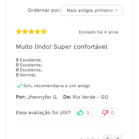
Ordernar por:
Mais antigos primeiro
Enviado há
4 anos
Muito lindo! Super confortável
0
Excelente
,
0
Excelente
,
0
Excelente
,
0
Normal
,
Sim, recomendaria a um amigo
Por
:
Jhennyfer G.
De
:
Rio Verde - GO
Essa avaliação foi útil?
0
0