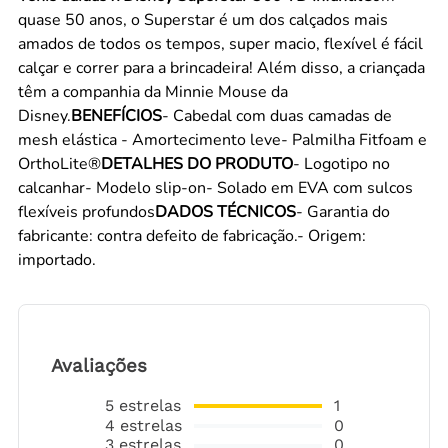
quase 50 anos, o Superstar é um dos calçados mais
amados de todos os tempos, super macio, flexível é fácil
calçar e correr para a brincadeira! Além disso, a criançada
têm a companhia da Minnie Mouse da
Disney.
BENEFÍCIOS
- Cabedal com duas camadas de
mesh elástica - Amortecimento leve- Palmilha Fitfoam e
OrthoLite®
DETALHES DO PRODUTO
- Logotipo no
calcanhar- Modelo slip-on- Solado em EVA com sulcos
flexíveis profundos
DADOS TÉCNICOS
- Garantia do
fabricante: contra defeito de fabricação.- Origem:
importado.
Avaliações
5
estrelas
1
4
estrelas
0
3
estrelas
0