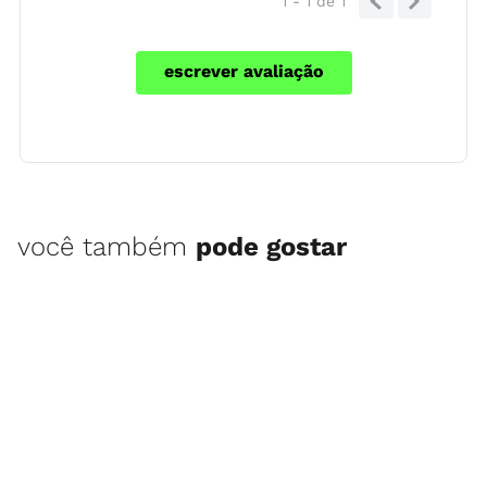
1 - 1
de
1
escrever avaliação
você também
pode gostar