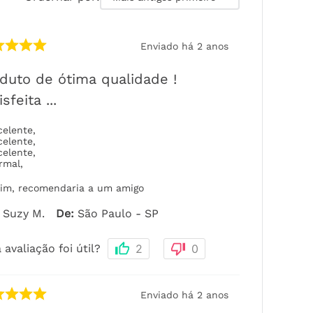
Enviado há
2 anos
duto de ótima qualidade !
sfeita ...
celente
,
celente
,
celente
,
rmal
,
im, recomendaria a um amigo
Suzy M.
De
:
São Paulo - SP
 avaliação foi útil?
2
0
Enviado há
2 anos