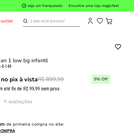
seja um franqueado
Encontre uma loja magicfeet
o que você procura?
outlet
rdan 1 low bg infantil
-0-149
no pix à vista
R$ 899,99
5
% Off
m até
9
x de
R$
99
,
99
sem juros
11
avaliações
om
de primeira compra no site:
COMPRA