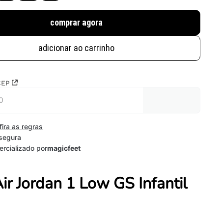
comprar agora
adicionar ao carrinho
CEP
fira as regras
segura
rcializado por
magicfeet
Air Jordan 1 Low GS Infantil