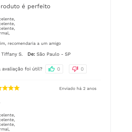
roduto é perfeito
celente
,
celente
,
celente
,
rmal
,
im, recomendaria a um amigo
Tiffany S.
De
:
São Paulo - SP
 avaliação foi útil?
0
0
Enviado há
2 anos
p
celente
,
celente
,
celente
,
rmal
,