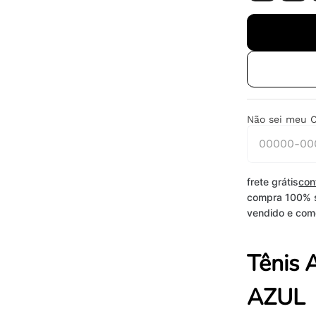
Não sei meu 
frete grátis
con
compra 100% 
vendido e come
Tênis 
AZUL