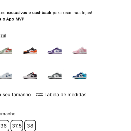
tos
exclusivos e cashback
para usar nas lojas!
ra o App MVP
azul
a seu tamanho
Tabela de medidas
tamanho
36
37.5
38