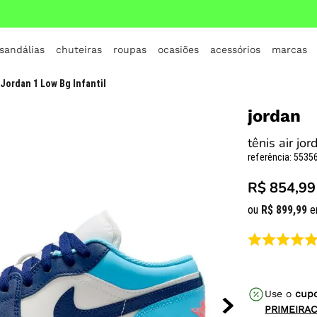
 sandálias
chuteiras
roupas
ocasiões
acessórios
marcas
TERMOS MAIS BUSCADOS
 Jordan 1 Low Bg Infantil
1
º
crocs
jordan
2
º
jordan
tênis air jo
3
º
adidas
referência
:
55356
4
º
nike
R$ 854,99
5
º
tenis
ou
R$
899
,
99
e
6
º
croc
7
º
all star
8
º
vans
Use o
cup
9
º
tênis infantil
PRIMEIRA