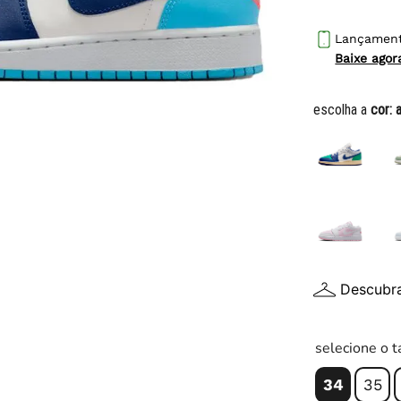
10
º
chuteira
Lançamen
Baixe ago
escolha a
cor:
Descubr
selecione o 
34
35