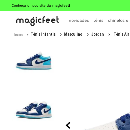
Conheça o novo site da magicfeet!
novidades
tênis
chinelos e
Tênis Infantis
Masculino
Jordan
Tênis Air