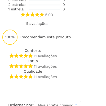
2
estrelas
0
1
estrela
0
5.00
11
avaliações
100%
Recomendam este produto
Conforto
11
avaliações
Estilo
11
avaliações
Qualidade
11
avaliações
Ordernar por:
Mais antigos primeiro