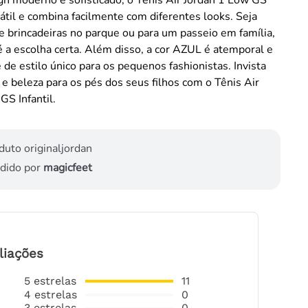
rsátil e combina facilmente com diferentes looks. Seja
e brincadeiras no parque ou para um passeio em família,
é a escolha certa. Além disso, a cor AZUL é atemporal e
 de estilo único para os pequenos fashionistas. Invista
e beleza para os pés dos seus filhos com o Tênis Air
GS Infantil.
duto original
jordan
dido por
magicfeet
liações
5
estrelas
11
4
estrelas
0
3
estrelas
0