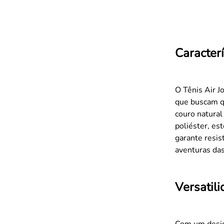
Caracterí
O Tênis Air J
que buscam q
couro natural
poliéster, es
garante resis
aventuras das
Versatil
Com um desig