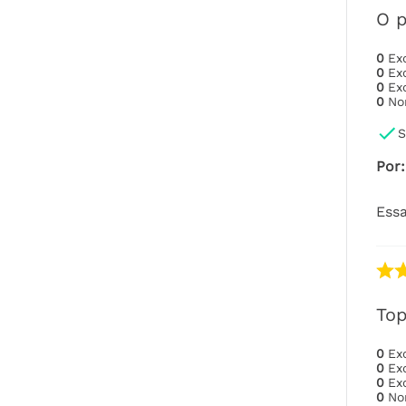
O p
0
Ex
0
Ex
0
Ex
0
No
S
Por
:
Essa
To
0
Ex
0
Ex
0
Ex
0
No