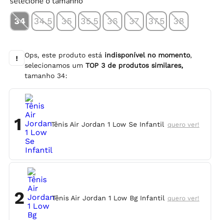
selecione o tamanho
34
34.5
35
35.5
36
37
37.5
38
Ops, este produto está
indisponível no momento
,
!
selecionamos um
TOP
3
de produtos similares,
tamanho
34
:
1
Tênis Air Jordan 1 Low Se Infantil
quero ver!
2
Tênis Air Jordan 1 Low Bg Infantil
quero ver!