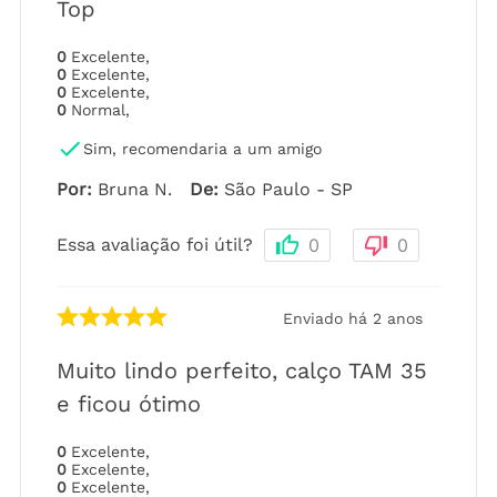
Top
0
Excelente
,
0
Excelente
,
0
Excelente
,
0
Normal
,
Sim, recomendaria a um amigo
Por
:
Bruna N.
De
:
São Paulo - SP
Essa avaliação foi útil?
0
0
Enviado há
2 anos
Muito lindo perfeito, calço TAM 35
e ficou ótimo
0
Excelente
,
0
Excelente
,
0
Excelente
,