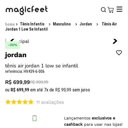
Tênis Infantis
Masculino
Jordan
Tênis Air
Jordan 1 Low Se Infantil
-
30%
jordan
tênis air jordan 1 low se infantil
referência
:
HV439-6-006
R$ 699,99
R$ 999,99
ou
R$
699
,
99
em até
7
x de
R$
99
,
99
sem juros
11
avaliações
Lançamentos
exclusivos e
cashback
para usar nas lojas!