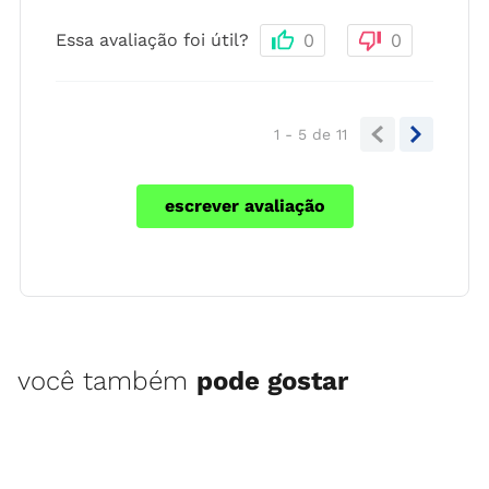
Essa avaliação foi útil?
0
0
1 - 5
de
11
escrever avaliação
você também
pode gostar