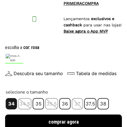
PRIMEIRACOMPRA
Lançamentos
exclusivos e
cashback
para usar nas lojas!
Baixe agora o App MVP
escolha a
cor:
rosa
Descubra seu tamanho
Tabela de medidas
selecione o tamanho
34
34.5
35
35.5
36
37
37.5
38
comprar agora