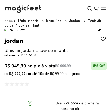
Tênis Infantis
Masculino
Jordan
Tênis Air
Jordan 1 Low Se Infantil
jordan
tênis air jordan 1 low se infantil
referência
:
II124-7-600
R$ 949,99
no pix à vista
R$ 999,99
5
% Off
ou
R$
999
,
99
em até
10
x de
R$
99
,
99
sem juros
Use o
cupom
de primeira
compra no site: