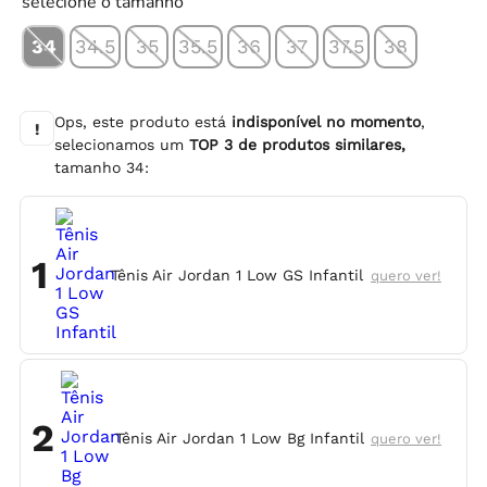
selecione o tamanho
34
34.5
35
35.5
36
37
37.5
38
Ops, este produto está
indisponível no momento
,
!
selecionamos um
TOP
3
de produtos similares,
tamanho
34
:
1
Tênis Air Jordan 1 Low GS Infantil
quero ver!
2
Tênis Air Jordan 1 Low Bg Infantil
quero ver!