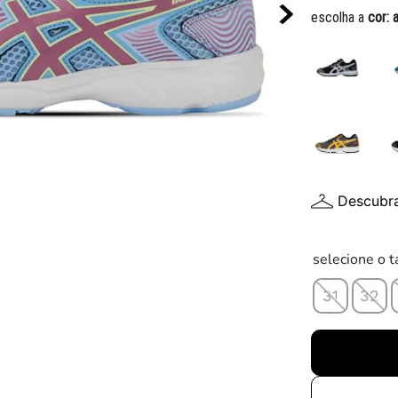
10
º
chuteira
escolha a
cor:
Descubr
selecione o 
31
32