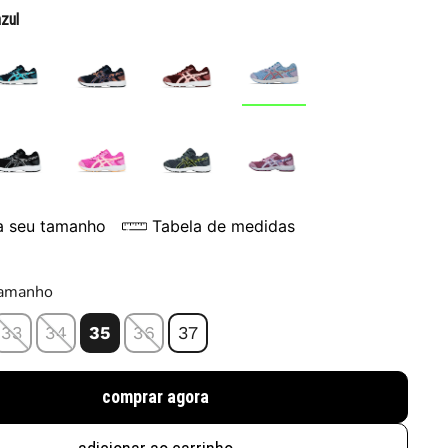
azul
a seu tamanho
Tabela de medidas
tamanho
33
34
35
36
37
comprar agora