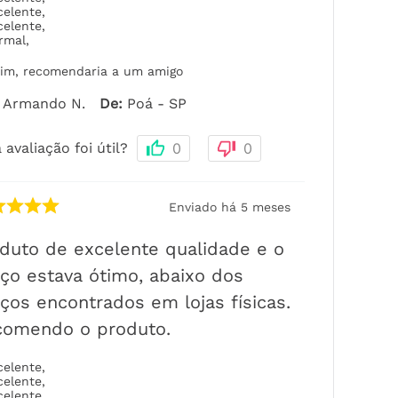
celente
,
celente
,
rmal
,
im, recomendaria a um amigo
Armando N.
De
:
Poá - SP
 avaliação foi útil?
0
0
Enviado há
5 meses
duto de excelente qualidade e o
ço estava ótimo, abaixo dos
ços encontrados em lojas físicas.
comendo o produto.
celente
,
celente
,
celente
,