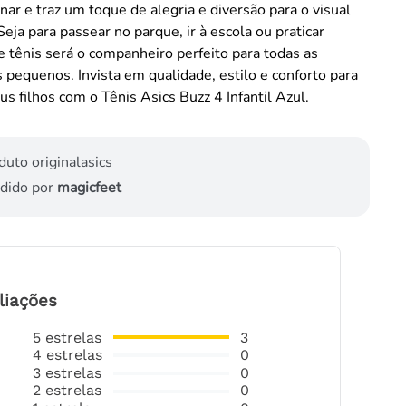
inar e traz um toque de alegria e diversão para o visual
Seja para passear no parque, ir à escola ou praticar
e tênis será o companheiro perfeito para todas as
 pequenos. Invista em qualidade, estilo e conforto para
us filhos com o Tênis Asics Buzz 4 Infantil Azul.
duto original
asics
dido por
magicfeet
liações
5
estrelas
3
4
estrelas
0
3
estrelas
0
2
estrelas
0