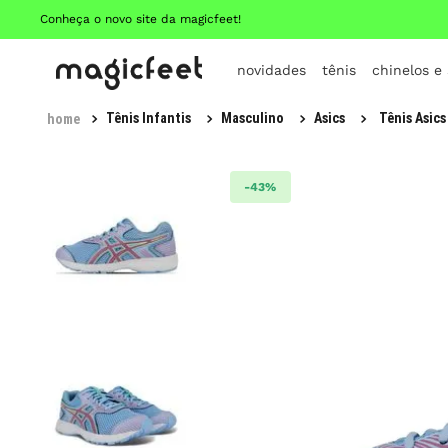
Conheça o novo site da magicfeet!
novidades
tênis
chinelos e
Tênis Infantis
Masculino
Asics
Tênis Asics
-
43%