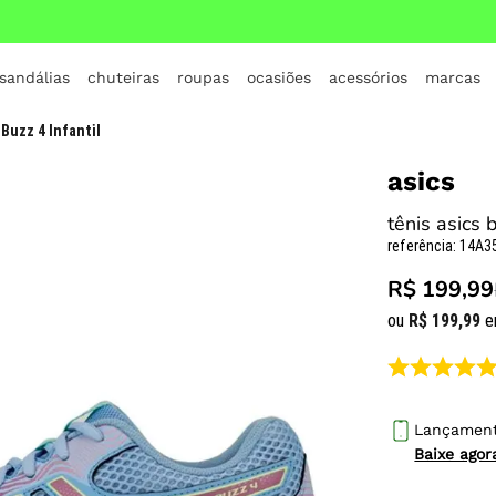
 sandálias
chuteiras
roupas
ocasiões
acessórios
marcas
TERMOS MAIS BUSCADOS
 Buzz 4 Infantil
1
º
crocs
asics
2
º
jordan
tênis asics b
3
º
adidas
referência
:
14A3
4
º
nike
R$ 199,99
5
º
tenis
ou
R$
199
,
99
e
6
º
croc
7
º
all star
8
º
vans
Lançamen
Baixe ago
9
º
new balance