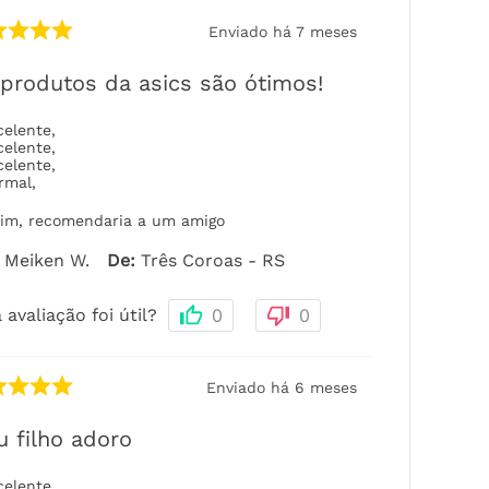
Enviado há
7 meses
produtos da asics são ótimos!
celente
,
celente
,
celente
,
rmal
,
im, recomendaria a um amigo
Meiken W.
De
:
Três Coroas - RS
 avaliação foi útil?
0
0
Enviado há
6 meses
 filho adoro
celente
,