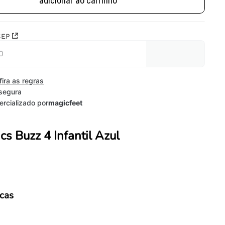
adicionar ao carrinho
CEP
fira as regras
segura
rcializado por
magicfeet
cs Buzz 4 Infantil Azul
icas