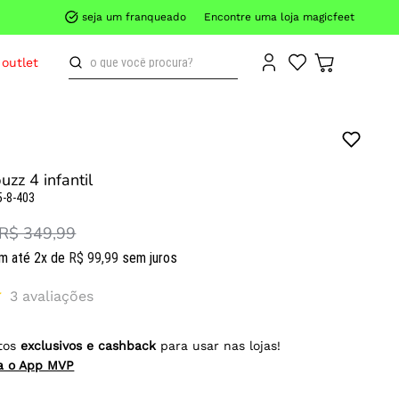
seja um franqueado
Encontre uma loja magicfeet
o que você procura?
outlet
uzz 4 infantil
5-8-403
R$ 349,99
m até
2
x de
R$
99
,
99
sem juros
3
avaliações
tos
exclusivos e cashback
para usar nas lojas!
ra o App MVP