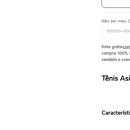
Não sei meu 
frete grátis
con
compra 100% 
vendido e come
Tênis Asi
Característ