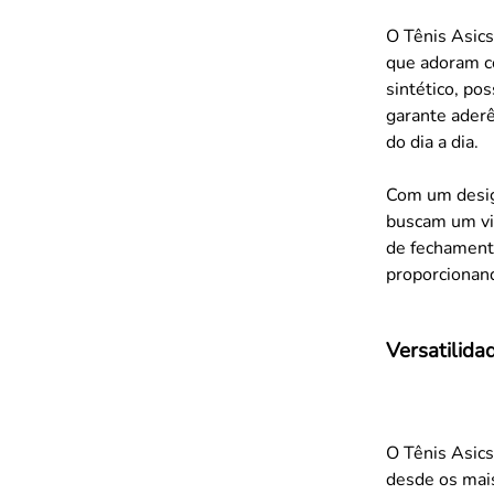
O Tênis Asics
que adoram co
sintético, po
garante aderê
do dia a dia.
Com um design
buscam um vi
de fechamento
proporcionand
Versatilida
O Tênis Asics
desde os mais