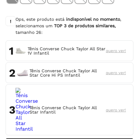
Ops, este produto está
indisponível no momento
,
!
selecionamos um
TOP
3
de produtos similares,
tamanho
26
:
1
Tênis Converse Chuck Taylor All Star
quero ver!
1V Infantil
2
Tênis Converse Chuck Taylor All
quero ver!
Star Core Hi PS Infantil
3
Tênis Converse Chuck Taylor All
quero ver!
Star Infantil