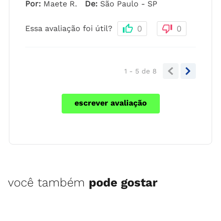
Por
:
Maete R.
De
:
São Paulo - SP
Essa avaliação foi útil?
0
0
1 - 5
de
8
escrever avaliação
você também
pode gostar