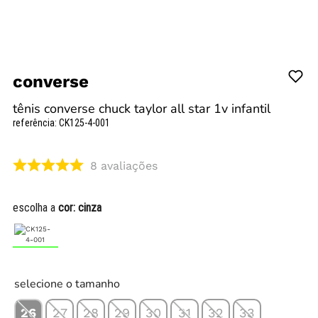
converse
tênis converse chuck taylor all star 1v infantil
referência
:
CK125-4-001
8
avaliações
escolha a
cor:
cinza
selecione o tamanho
26
27
28
29
30
31
32
33