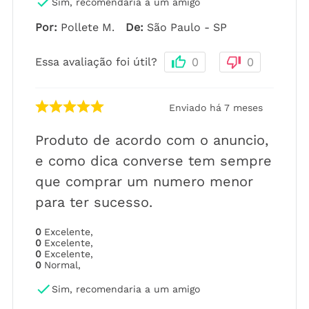
Sim, recomendaria a um amigo
Por
:
Pollete M.
De
:
São Paulo - SP
Essa avaliação foi útil?
0
0
Enviado há
7 meses
Produto de acordo com o anuncio,
e como dica converse tem sempre
que comprar um numero menor
para ter sucesso.
0
Excelente
,
0
Excelente
,
0
Excelente
,
0
Normal
,
Sim, recomendaria a um amigo