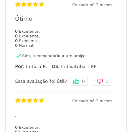
Enviado há
7 meses
Ótimo
0
Excelente
,
0
Excelente
,
0
Excelente
,
0
Normal
,
Sim, recomendaria a um amigo
Por
:
Letícia R.
De
:
Indaiatuba - SP
Essa avaliação foi útil?
0
0
Enviado há
7 meses
.
0
Excelente
,