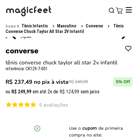
Tênis Infantis
Masculino
Converse
Tênis
Converse Chuck Taylor All Star 2V Infantil
converse
tênis converse chuck taylor all star 2v infantil
referência
:
CK129-7-001
R$ 237,49
no pix à vista
R$ 249,99
5
% Off
ou
R$
249
,
99
em até
2
x de
R$
124
,
99
sem juros
5
avaliações
Use o
cupom
de primeira
compra no site: