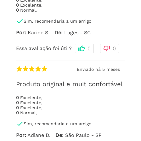
0
Excelente
,
0
Excelente
,
0
Normal
,
Sim, recomendaria a um amigo
Por
:
Karine S.
De
:
Lages - SC
Essa avaliação foi útil?
0
0
Enviado há
5 meses
Produto original e muit confortável
0
Excelente
,
0
Excelente
,
0
Excelente
,
0
Normal
,
Sim, recomendaria a um amigo
Por
:
Adiane D.
De
:
São Paulo - SP