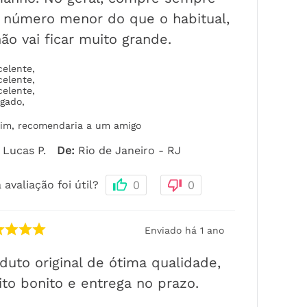
número menor do que o habitual,
ão vai ficar muito grande.
celente
,
celente
,
celente
,
lgado
,
im, recomendaria a um amigo
Lucas P.
De
:
Rio de Janeiro - RJ
 avaliação foi útil?
0
0
Enviado há
1 ano
duto original de ótima qualidade,
to bonito e entrega no prazo.