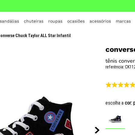
 sandálias
chuteiras
roupas
ocasiões
acessórios
marcas
TERMOS MAIS BUSCADOS
onverse Chuck Taylor ALL Star Infantil
1
º
crocs
convers
2
º
jordan
tênis conver
3
º
adidas
referência
:
CK11
4
º
nike
5
º
tenis
6
º
croc
escolha a
cor:
7
º
all star
8
º
vans
9
º
new balance