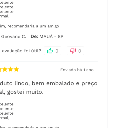
celente
,
celente
,
celente
,
rmal
,
im, recomendaria a um amigo
Geovane C.
De
:
MAUÁ - SP
 avaliação foi útil?
0
0
Enviado há
1 ano
duto lindo, bem embalado e preço
al, gostei muito.
celente
,
celente
,
celente
,
rmal
,
im, recomendaria a um amigo