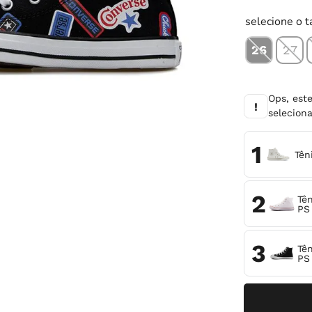
10
º
chuteira
selecione o 
26
27
Ops, est
!
selecio
1
Tên
2
Tê
PS 
3
Tê
PS 