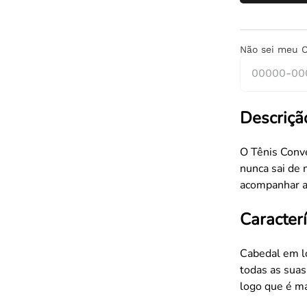
Não sei meu 
Descriçã
O Tênis Conve
nunca sai de 
acompanhar as
Caracterí
Cabedal em l
todas as suas
logo que é ma