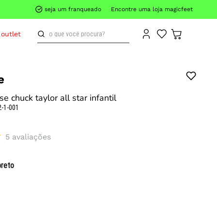
seja um franqueado
Encontre uma loja magicfeet
o que você procura?
outlet
e
se chuck taylor all star infantil
2-1-001
5
avaliações
preto