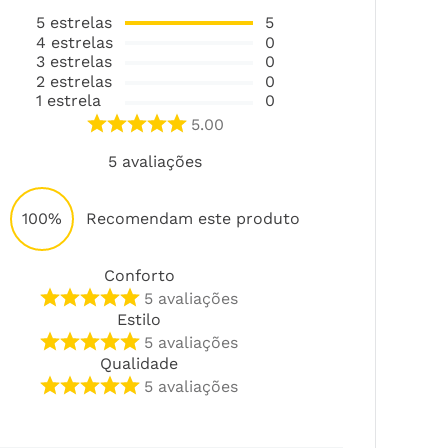
5
estrelas
5
4
estrelas
0
3
estrelas
0
2
estrelas
0
1
estrela
0
5.00
5
avaliações
100%
Recomendam este produto
Conforto
5
avaliações
Estilo
5
avaliações
Qualidade
5
avaliações