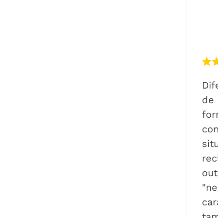
Dif
de 
for
con
sit
rec
out
"ne
car
ta