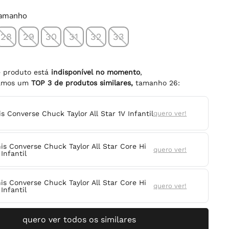
tamanho
28
29
30
31
32
33
e produto está
indisponível no momento
,
namos um
TOP
3
de produtos similares,
tamanho
26
:
is Converse Chuck Taylor All Star 1V Infantil
quero ver!
nis Converse Chuck Taylor All Star Core Hi
quero ver!
Infantil
nis Converse Chuck Taylor All Star Core Hi
quero ver!
Infantil
quero ver todos os similares