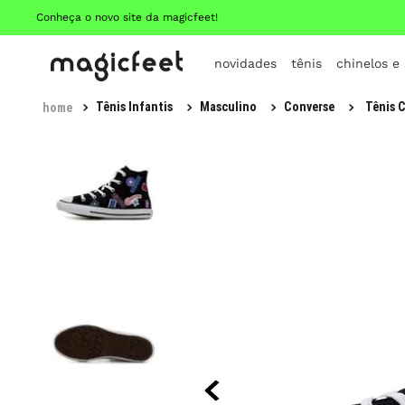
Conheça o novo site da magicfeet!
novidades
tênis
chinelos e
Tênis Infantis
Masculino
Converse
Tênis C