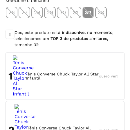
selecione o tamanho
26
27
28
29
30
31
32
33
Ops, este produto está
indisponível no momento
,
!
selecionamos um
TOP
3
de produtos similares,
tamanho
32
:
1
Tênis Converse Chuck Taylor All Star
quero ver!
Infantil
Tênis Converse Chuck Taylor All