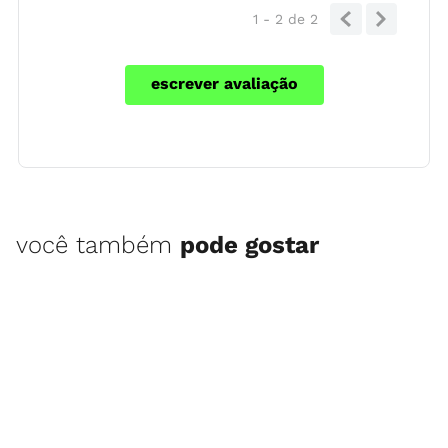
1 - 2
de
2
escrever avaliação
você também
pode gostar