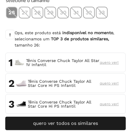
selecione o tamanho
26
27
28
29
30
31
32
33
Ops, este produto está
indisponível no momento
,
!
selecionamos um
TOP
3
de produtos similares,
tamanho
26
:
1
Tênis Converse Chuck Taylor All Star
quero ver!
1V Infantil
2
Tênis Converse Chuck Taylor All
quero ver!
Star Core Hi PS Infantil
3
Tênis Converse Chuck Taylor All
quero ver!
Star Core Hi PS Infantil
quero ver todos os similares