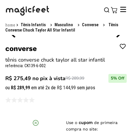
Tênis Infantis
Masculino
Converse
Tênis
Converse Chuck Taylor All Star Infantil
converse
tênis converse chuck taylor all star infantil
referência
:
CK139-6-002
R$ 275,49
no pix à vista
R$ 289,99
5
% Off
ou
R$
289
,
99
em até
2
x de
R$
144
,
99
sem juros
Use o
cupom
de primeira
compra no site: