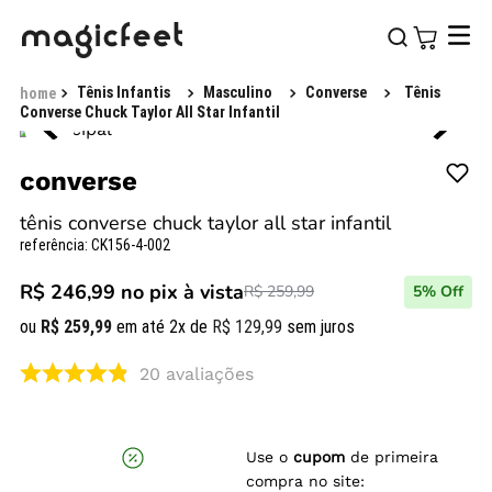
Tênis Infantis
Masculino
Converse
Tênis
Converse Chuck Taylor All Star Infantil
converse
tênis converse chuck taylor all star infantil
referência
:
CK156-4-002
R$ 246,99
no pix à vista
R$ 259,99
5
% Off
ou
R$
259
,
99
em até
2
x de
R$
129
,
99
sem juros
20
avaliações
Use o
cupom
de primeira
compra no site: