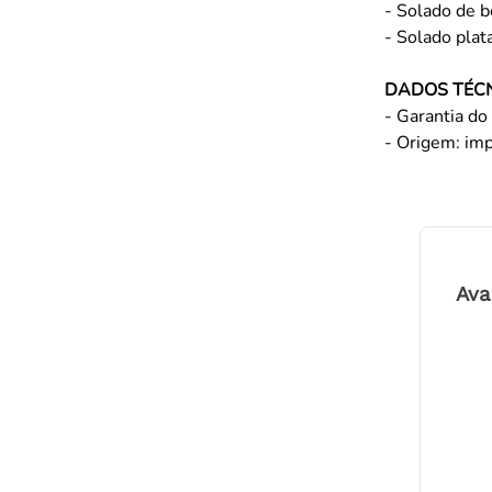
- Solado de b
- Solado pla
DADOS TÉC
- Garantia do 
- Origem: im
Ava