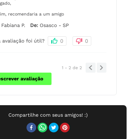
lgado
,
im, recomendaria a um amigo
Fabiana P.
De
:
Osasco - SP
 avaliação foi útil?
0
0
1 - 2
de
2
escrever avaliação