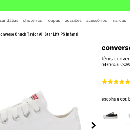
 sandálias
chuteiras
roupas
ocasiões
acessórios
marcas
TERMOS MAIS BUSCADOS
onverse Chuck Taylor All Star Lift PS Infantil
1
º
crocs
convers
2
º
jordan
tênis convers
3
º
adidas
referência
:
CK09
4
º
nike
5
º
tenis
6
º
croc
escolha a
cor:
7
º
all star
8
º
vans
9
º
new balance