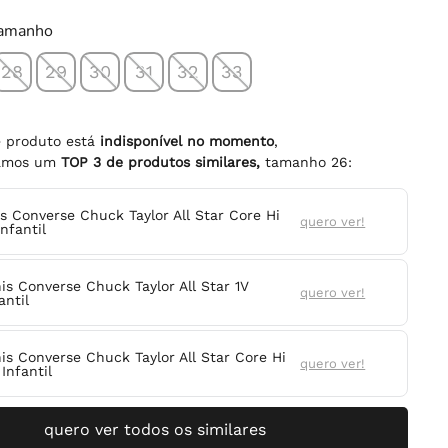
tamanho
28
29
30
31
32
33
e produto está
indisponível no momento
,
namos um
TOP
3
de produtos similares,
tamanho
26
:
is Converse Chuck Taylor All Star Core Hi
quero ver!
nfantil
nis Converse Chuck Taylor All Star 1V
quero ver!
antil
nis Converse Chuck Taylor All Star Core Hi
quero ver!
Infantil
quero ver todos os similares