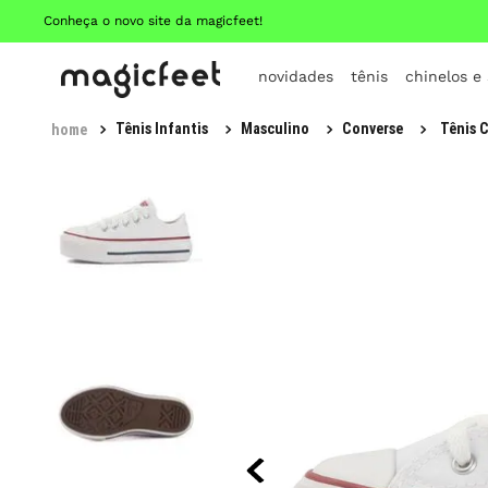
Conheça o novo site da magicfeet!
novidades
tênis
chinelos e
Tênis Infantis
Masculino
Converse
Tênis C