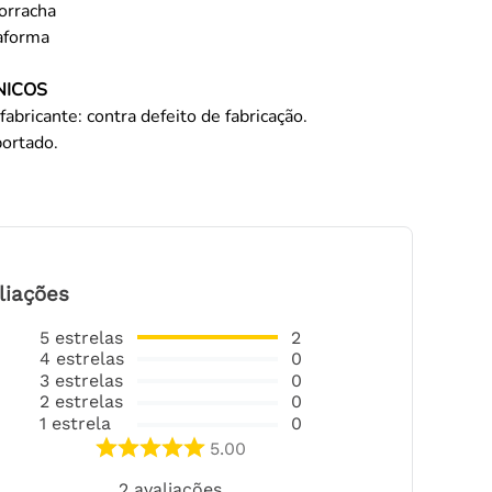
orracha
taforma
NICOS
fabricante: contra defeito de fabricação.
portado.
liações
5
estrelas
2
4
estrelas
0
3
estrelas
0
2
estrelas
0
1
estrela
0
5.00
2
avaliações