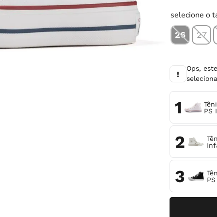
10
º
chuteira
selecione o 
26
27
Ops, est
!
selecio
1
Tên
PS I
2
Tê
Inf
3
Tê
PS 