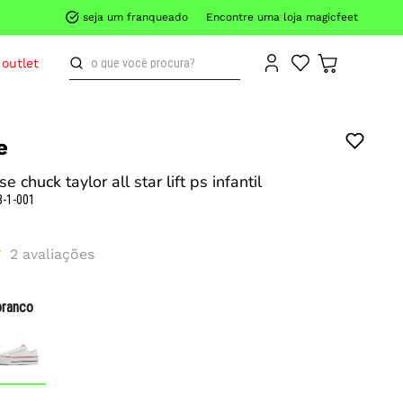
seja um franqueado
Encontre uma loja magicfeet
o que você procura?
outlet
e
e chuck taylor all star lift ps infantil
3-1-001
2
avaliações
branco