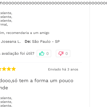
imoooooooooooooooooooooooooooooooooooo
celente
,
celente
,
celente
,
rmal
,
im, recomendaria a um amigo
Joseana L.
De
:
São Paulo - SP
 avaliação foi útil?
0
0
Enviado há
3 anos
ndooo,só tem a forma um pouco
ande
celente
,
celente
,
celente
,