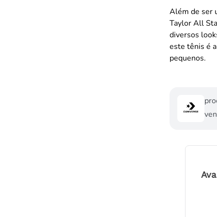
Além de ser u
Taylor All St
diversos look
este tênis é a
pequenos.
pro
ven
Ava