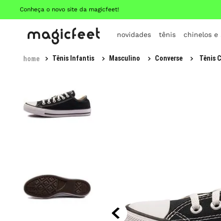
Conheça o novo site da magicfeet!
novidades
tênis
chinelos e
Tênis Infantis
Masculino
Converse
Tênis C