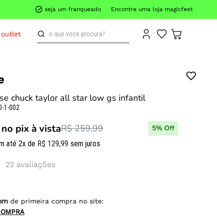
seja um franqueado
Encontre uma loja magicfeet
o que você procura?
outlet
e
se chuck taylor all star low gs infantil
0-1-002
no pix à vista
R$ 259,99
5
% Off
m até
2
x de
R$
129
,
99
sem juros
22
avaliações
om
de primeira compra no site:
COMPRA