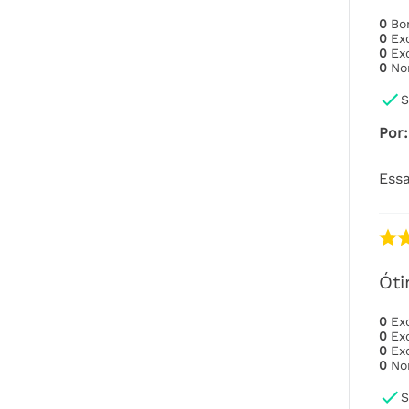
0
B
0
Ex
0
Ex
0
No
S
Por
:
Essa
Óti
0
Ex
0
Ex
0
Ex
0
No
S