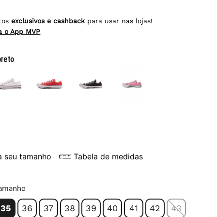
tos
exclusivos e cashback
para usar nas lojas!
ra o App MVP
preto
a seu tamanho
Tabela de medidas
tamanho
35
36
37
38
39
40
41
42
43