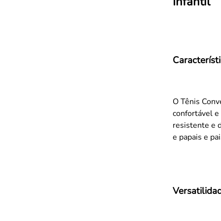
Infantil
Característ
O Tênis Conve
confortável e
resistente e 
e papais e pa
Versatilida