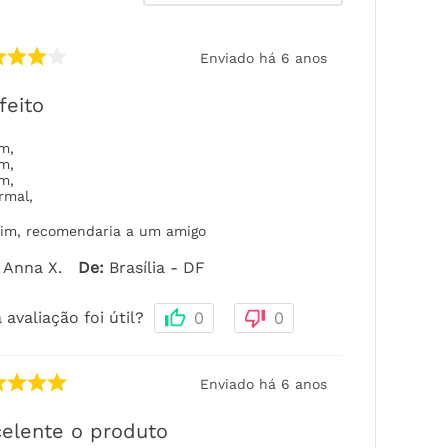
Enviado há
6 anos
feito
om
,
om
,
om
,
rmal
,
im, recomendaria a um amigo
Anna X.
De
:
Brasília - DF
 avaliação foi útil?
0
0
Enviado há
6 anos
elente o produto