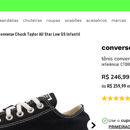
 sandálias
chuteiras
roupas
ocasiões
acessórios
marcas
TERMOS MAIS BUSCADOS
onverse Chuck Taylor All Star Low GS Infantil
1
º
crocs
convers
2
º
jordan
tênis conver
3
º
adidas
referência
:
CT00
4
º
nike
R$ 246,99
5
º
tenis
ou
R$
259
,
99
e
6
º
croc
7
º
vans
8
º
all star
Use o
cup
9
º
new balance
PRIMEIRA