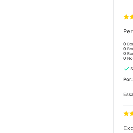
Per
0
B
0
B
0
B
0
No
S
Por
:
Essa
Exc