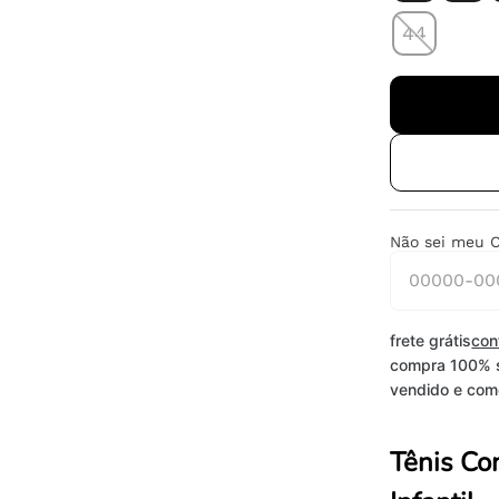
44
Não sei meu 
frete grátis
con
compra 100% 
vendido e come
Tênis Co