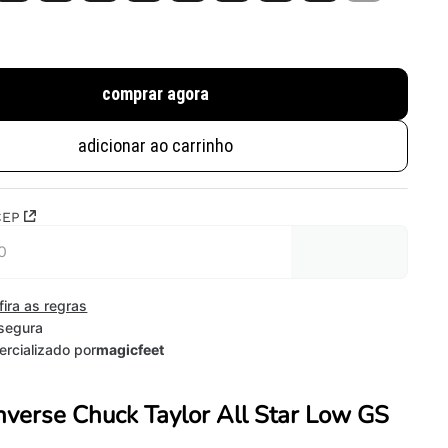
comprar agora
adicionar ao carrinho
CEP
fira as regras
segura
rcializado por
magicfeet
nverse Chuck Taylor All Star Low GS