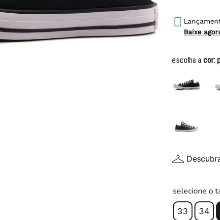
10
º
tênis infantil
Lançamen
Baixe ago
escolha a
cor:
Descubr
selecione o 
33
34