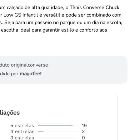
m calçado de alta qualidade, o Tênis Converse Chuck
ar Low GS Infantil é versátil e pode ser combinado com
s. Seja para um passeio no parque ou um dia na escola,
 escolha ideal para garantir estilo e conforto aos
duto original
converse
dido por
magicfeet
liações
5
estrelas
19
4
estrelas
3
3
estrelas
0