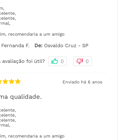
om
,
celente
,
celente
,
rmal
,
im, recomendaria a um amigo
Fernanda F.
De
:
Osvaldo Cruz - SP
 avaliação foi útil?
0
0
Enviado há
6 anos
ma qualidade.
celente
,
celente
,
celente
,
rmal
,
im, recomendaria a um amigo