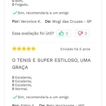
0
Bom
,
0
Folgado
,
Sim, recomendaria a um amigo
Por
:
Veronice K.
De
:
Mogi das Cruzes - SP
Essa avaliação foi útil?
0
0
Enviado há
5 anos
O TENIS E SUPER ESTILOSO, UMA
GRAÇA
0
Excelente
,
0
Excelente
,
0
Excelente
,
0
Normal
,
Sim, recomendaria a um amigo
Por
:
Fábio A.
De
:
Belo Horizonte - MG