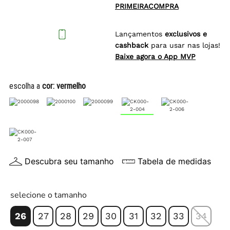
PRIMEIRACOMPRA
Lançamentos
exclusivos e
cashback
para usar nas lojas!
Baixe agora o App MVP
escolha a
cor:
vermelho
Descubra seu tamanho
Tabela de medidas
selecione o tamanho
26
27
28
29
30
31
32
33
34