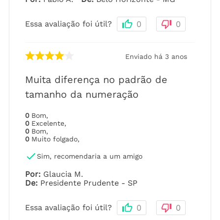
Essa avaliação foi útil?
0
0
Enviado há
3 anos
Muita diferença no padrão de
tamanho da numeração
0
Bom
,
0
Excelente
,
0
Bom
,
0
Muito folgado
,
Sim, recomendaria a um amigo
Por
:
Glaucia M.
De
:
Presidente Prudente - SP
Essa avaliação foi útil?
0
0