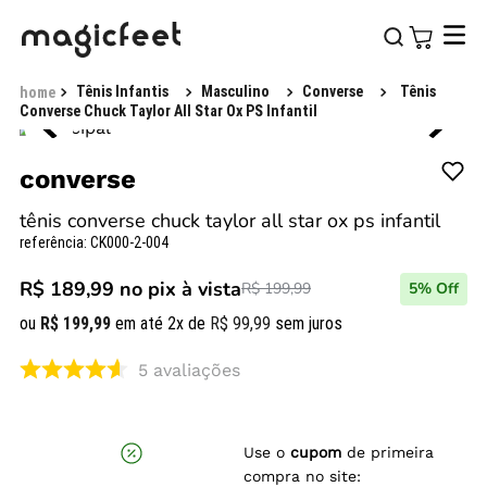
Tênis Infantis
Masculino
Converse
Tênis
Converse Chuck Taylor All Star Ox PS Infantil
converse
tênis converse chuck taylor all star ox ps infantil
referência
:
CK000-2-004
R$ 189,99
no pix à vista
R$ 199,99
5
% Off
ou
R$
199
,
99
em até
2
x de
R$
99
,
99
sem juros
5
avaliações
Use o
cupom
de primeira
compra no site: