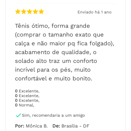
Enviado há
1 ano
Tênis ótimo, forma grande
(comprar o tamanho exato que
calça e não maior pq fica folgado),
acabamento de qualidade, o
solado alto traz um conforto
incrível para os pés, muito
confortável e muito bonito.
0
Excelente
,
0
Excelente
,
0
Excelente
,
0
Normal
,
Sim, recomendaria a um amigo
Por
:
Mônica B.
De
:
Brasília - DF