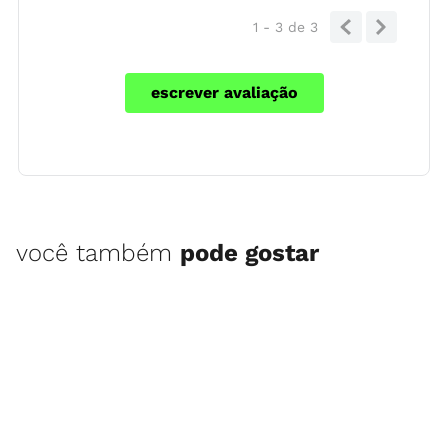
1 - 3
de
3
escrever avaliação
você também
pode gostar