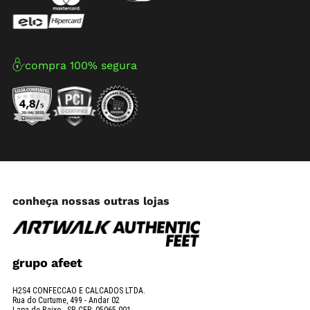
compra 100% segura
conheça nossas outras lojas
grupo afeet
H2S4 CONFECCAO E CALCADOS LTDA.
Rua do Curtume, 499 - Andar 02
Lapa de Baixo - SP. CEP: 05065-001