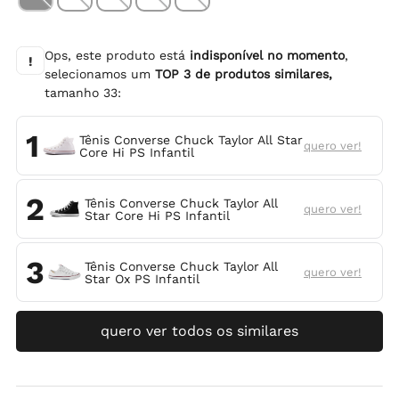
Ops, este produto está
indisponível no momento
,
!
selecionamos um
TOP
3
de produtos similares,
tamanho
33
:
1
Tênis Converse Chuck Taylor All Star
quero ver!
Core Hi PS Infantil
2
Tênis Converse Chuck Taylor All
quero ver!
Star Core Hi PS Infantil
3
Tênis Converse Chuck Taylor All
quero ver!
Star Ox PS Infantil
quero ver todos os similares