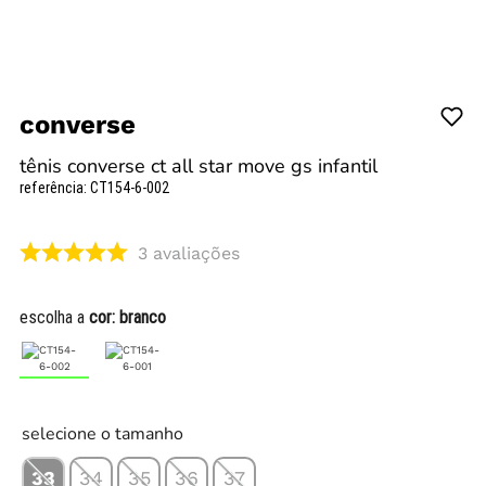
converse
tênis converse ct all star move gs infantil
referência
:
CT154-6-002
3
avaliações
escolha a
cor:
branco
selecione o tamanho
33
34
35
36
37