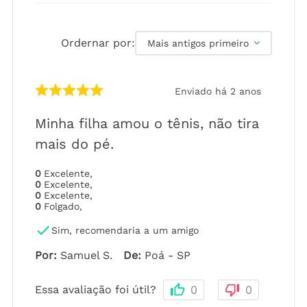
Ordernar por:
Mais antigos primeiro
Enviado há
2 anos
Minha filha amou o tênis, não tira
mais do pé.
0
Excelente
,
0
Excelente
,
0
Excelente
,
0
Folgado
,
Sim, recomendaria a um amigo
Por
:
Samuel S.
De
:
Poá - SP
Essa avaliação foi útil?
0
0