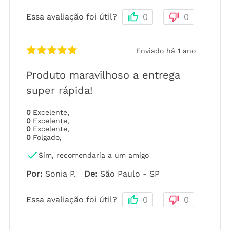
Essa avaliação foi útil?
0
0
Enviado há
1 ano
Produto maravilhoso a entrega
super rápida!
0
Excelente
,
0
Excelente
,
0
Excelente
,
0
Folgado
,
Sim, recomendaria a um amigo
Por
:
Sonia P.
De
:
São Paulo - SP
Essa avaliação foi útil?
0
0