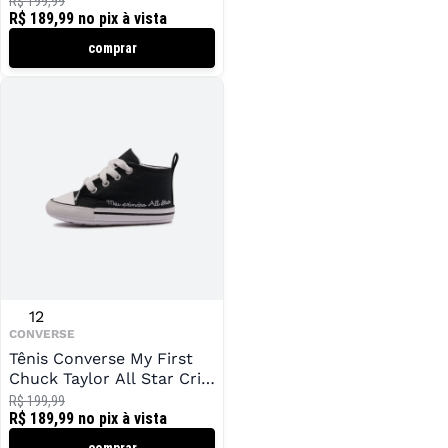
R$ 199,99
R$ 189,99
no pix à vista
comprar
12
CONVERSE
Tênis Converse My First
Chuck Taylor All Star Crib
Infantil
R$ 199,99
R$ 189,99
no pix à vista
comprar