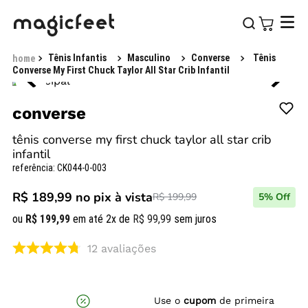
Tênis Infantis
Masculino
Converse
Tênis
Converse My First Chuck Taylor All Star Crib Infantil
converse
tênis converse my first chuck taylor all star crib
infantil
referência
:
CK044-0-003
R$ 189,99
no pix à vista
R$ 199,99
5
% Off
ou
R$
199
,
99
em até
2
x de
R$
99
,
99
sem juros
12
avaliações
Use o
cupom
de primeira