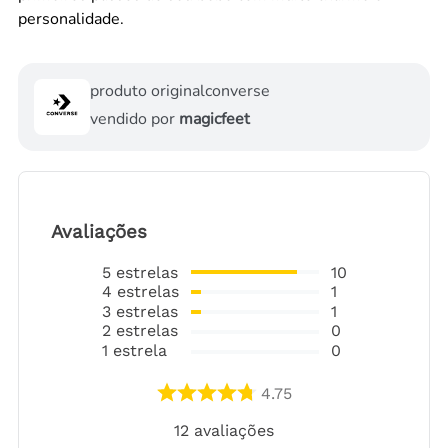
personalidade.
produto original
converse
vendido por
magicfeet
Avaliações
5
estrelas
10
4
estrelas
1
3
estrelas
1
2
estrelas
0
1
estrela
0
4.75
12
avaliações