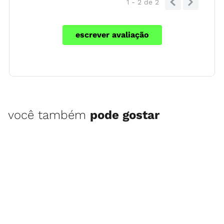
1 - 2
de
2
escrever avaliação
você também
pode gostar