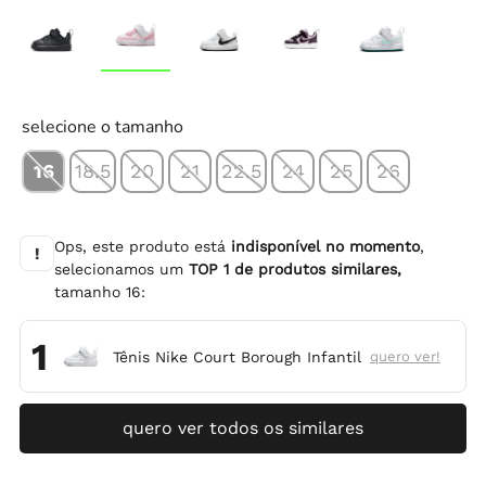
selecione o tamanho
16
18.5
20
21
22.5
24
25
26
Ops, este produto está
indisponível no momento
,
!
selecionamos um
TOP
1
de produtos similares,
tamanho
16
:
1
Tênis Nike Court Borough Infantil
quero ver!
quero ver todos os similares