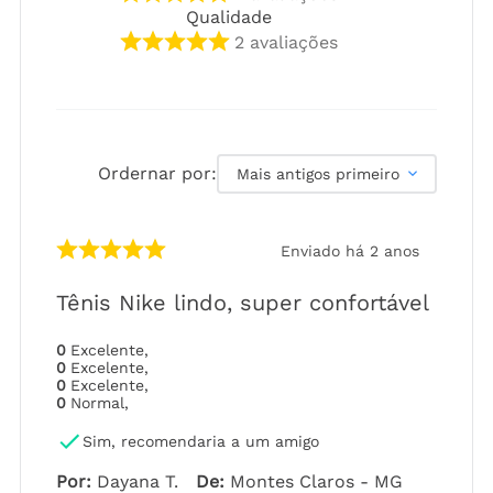
Qualidade
2
avaliações
Ordernar por:
Mais antigos primeiro
Enviado há
2 anos
Tênis Nike lindo, super confortável
0
Excelente
,
0
Excelente
,
0
Excelente
,
0
Normal
,
Sim, recomendaria a um amigo
Por
:
Dayana T.
De
:
Montes Claros - MG