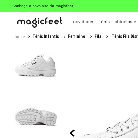
Conheça o novo site da magicfeet!
novidades
tênis
chinelos e
Tênis Infantis
Feminino
Fila
Tênis Fila Dis