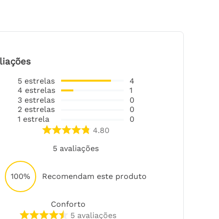
liações
5
estrelas
4
4
estrelas
1
3
estrelas
0
2
estrelas
0
1
estrela
0
4.80
5
avaliações
100%
Recomendam este produto
Conforto
5
avaliações