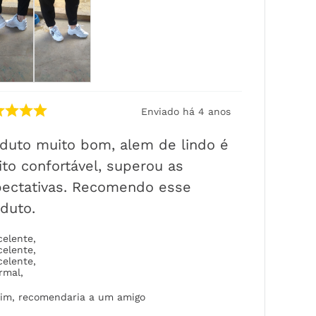
Enviado há
4 anos
duto muito bom, alem de lindo é
to confortável, superou as
ectativas. Recomendo esse
duto.
celente
,
celente
,
celente
,
rmal
,
im, recomendaria a um amigo