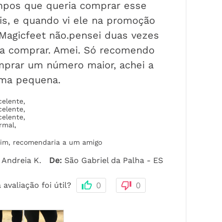
mpos que queria comprar esse
is, e quando vi ele na promoção
Magicfeet não.pensei duas vezes
a comprar. Amei. Só recomendo
prar um número maior, achei a
rma pequena.
celente
,
celente
,
celente
,
rmal
,
im, recomendaria a um amigo
Andreia K.
De
:
São Gabriel da Palha - ES
 avaliação foi útil?
0
0