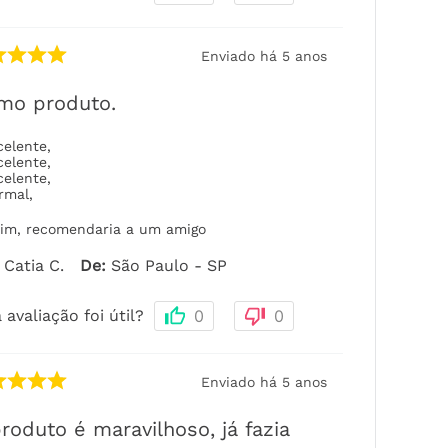
Enviado há
5 anos
mo produto.
celente
,
celente
,
celente
,
rmal
,
im, recomendaria a um amigo
Catia C.
De
:
São Paulo - SP
 avaliação foi útil?
0
0
Enviado há
5 anos
roduto é maravilhoso, já fazia