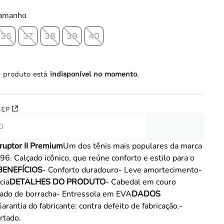
tamanho
36
37
38
39
40
e produto está
indisponível no momento
.
CEP
sruptor II Premium
Um dos tênis mais populares da marca
96. Calçado icônico, que reúne conforto e estilo para o
BENEFÍCIOS
- Conforto duradouro- Leve amortecimento-
cia
DETALHES DO PRODUTO
- Cabedal em couro
olado de borracha- Entressola em EVA
DADOS
Garantia do fabricante: contra defeito de fabricação.-
rtado.