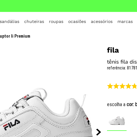
 sandálias
chuteiras
roupas
ocasiões
acessórios
marcas
TERMOS MAIS BUSCADOS
ruptor Ii Premium
1
º
crocs
fila
2
º
jordan
tênis fila d
3
º
adidas
referência
:
81781
4
º
nike
5
º
tenis
6
º
croc
escolha a
cor:
7
º
all star
8
º
vans
9
º
new balance