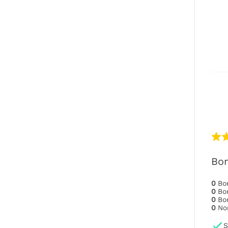
Bo
0
B
0
B
0
B
0
No
S