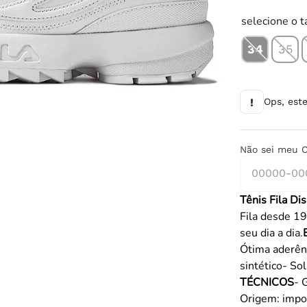
10
º
chuteira
selecione o 
34
35
!
Ops, est
Não sei meu 
Tênis Fila Di
Fila desde 19
seu dia a dia.
Ótima aderên
sintético- S
TÉCNICOS
- 
Origem: impo