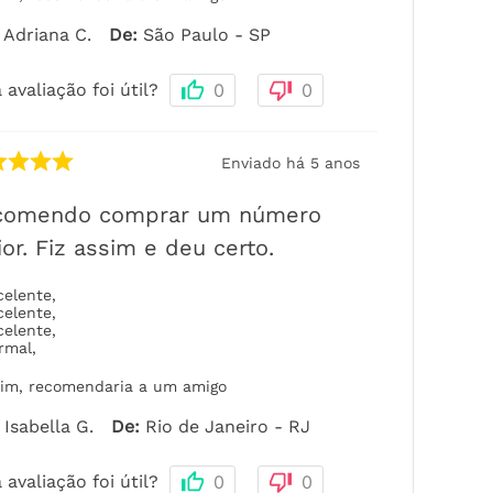
Adriana C.
De
:
São Paulo - SP
 avaliação foi útil?
0
0
Enviado há
5 anos
comendo comprar um número
or. Fiz assim e deu certo.
celente
,
celente
,
celente
,
rmal
,
im, recomendaria a um amigo
Isabella G.
De
:
Rio de Janeiro - RJ
 avaliação foi útil?
0
0