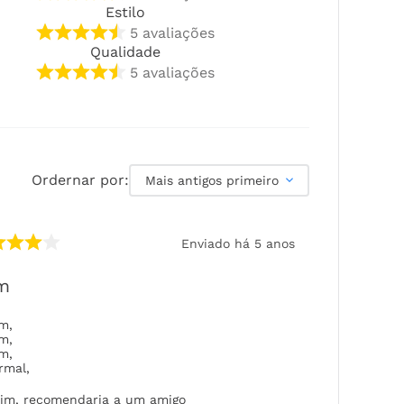
Estilo
5
avaliações
Qualidade
5
avaliações
Ordernar por:
Mais antigos primeiro
Enviado há
5 anos
m
om
,
om
,
om
,
rmal
,
im, recomendaria a um amigo