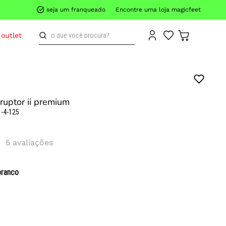
seja um franqueado
Encontre uma loja magicfeet
o que você procura?
outlet
isruptor ii premium
-4-125
5
avaliações
branco