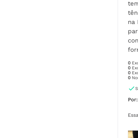
te
tên
na 
par
com
fo
0
Ex
0
Ex
0
Ex
0
No
S
Por
:
Essa