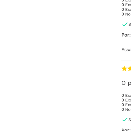
0
Ex
0
Ex
0
Ex
0
No
S
Por
:
Essa
O p
0
Ex
0
Ex
0
Ex
0
No
S
Por
: