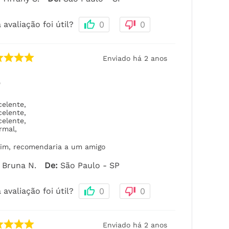
 avaliação foi útil?
0
0
Enviado há
2 anos
p
celente
,
celente
,
celente
,
rmal
,
im, recomendaria a um amigo
Bruna N.
De
:
São Paulo - SP
 avaliação foi útil?
0
0
Enviado há
2 anos