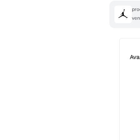
pro
ven
Ava