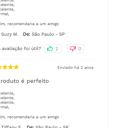
celente
,
celente
,
celente
,
rmal
,
im, recomendaria a um amigo
Suzy M.
De
:
São Paulo - SP
 avaliação foi útil?
2
0
Enviado há
2 anos
roduto é perfeito
celente
,
celente
,
celente
,
rmal
,
im, recomendaria a um amigo
Tiffany S.
De
:
São Paulo - SP