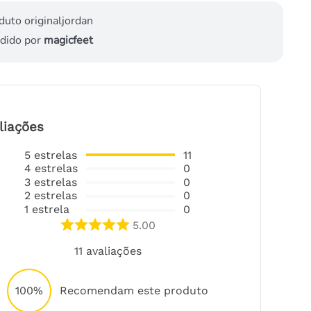
duto original
jordan
dido por
magicfeet
liações
5
estrelas
11
4
estrelas
0
3
estrelas
0
2
estrelas
0
1
estrela
0
5.00
11
avaliações
100%
Recomendam este produto