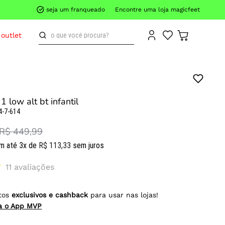
seja um franqueado
Encontre uma loja magicfeet
o que você procura?
outlet
1 low alt bt infantil
4-7-614
R$ 449,99
m até
3
x de
R$
113
,
33
sem juros
11
avaliações
tos
exclusivos e cashback
para usar nas lojas!
ra o App MVP