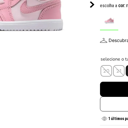
10
º
tênis infantil
escolha a
cor:
Descubr
selecione o 
20
21
1
últimos p