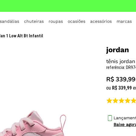
 sandálias
chuteiras
roupas
ocasiões
acessórios
marcas
TERMOS MAIS BUSCADOS
an 1 Low Alt Bt Infantil
1
º
crocs
jordan
2
º
jordan
tênis jordan 
3
º
adidas
referência
:
DR97
4
º
nike
R$ 339,99
5
º
tenis
ou
R$
339
,
99
e
6
º
croc
7
º
vans
8
º
all star
Lançamen
Baixe ago
9
º
new balance