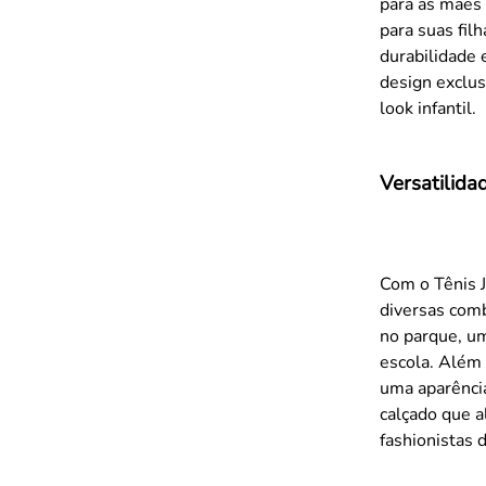
para as mães 
para suas fil
durabilidade 
design exclu
look infantil.
Versatilida
Com o Tênis 
diversas comb
no parque, um
escola. Além 
uma aparênci
calçado que a
fashionistas 