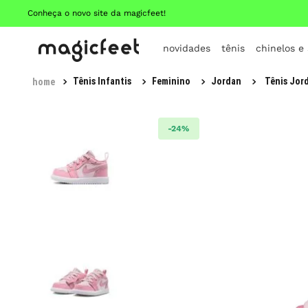
Conheça o novo site da magicfeet!
novidades
tênis
chinelos e
Tênis Infantis
Feminino
Jordan
Tênis Jord
-
24%