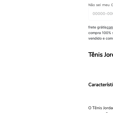
Não sei meu 
frete grátis
con
compra 100% 
vendido e come
Tênis Jo
Característ
O Tênis Jorda