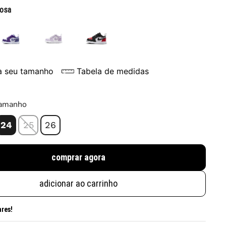
rosa
a seu tamanho
Tabela de medidas
tamanho
24
25
26
comprar agora
adicionar ao carrinho
ares!