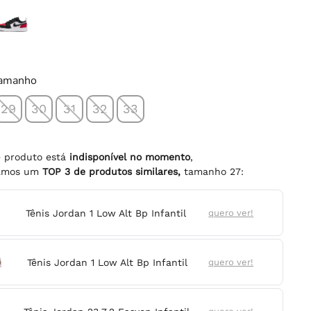
tamanho
29
30
31
32
33
e produto está
indisponível no momento
,
namos um
TOP
3
de produtos similares,
tamanho
27
:
Tênis Jordan 1 Low Alt Bp Infantil
quero ver!
Tênis Jordan 1 Low Alt Bp Infantil
quero ver!