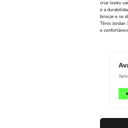
criar looks v
e a durabili
brincar e se 
Tênis Jordan
e confortávei
Av
Tem 