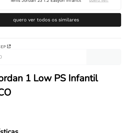
Tênis Jordan 23 7.2 Easyon Infantil
quero ver!
quero ver todos os similares
CEP
Jordan 1 Low PS Infantil
CO
sticas