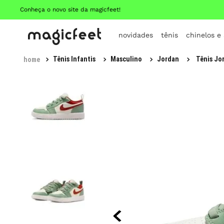
Conheça o novo site da magicfeet!
novidades
tênis
chinelos e
Tênis Infantis
Masculino
Jordan
Tênis Jor