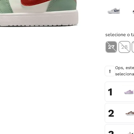
10
º
chuteira
selecione o 
27
28
Ops, est
!
selecio
1
2