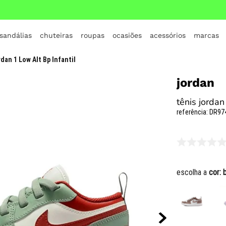
 sandálias
chuteiras
roupas
ocasiões
acessórios
marcas
TERMOS MAIS BUSCADOS
dan 1 Low Alt Bp Infantil
1
º
crocs
jordan
2
º
jordan
tênis jordan
3
º
adidas
referência
:
DR97
4
º
nike
5
º
tenis
6
º
croc
escolha a
cor:
7
º
all star
8
º
vans
9
º
tênis infantil