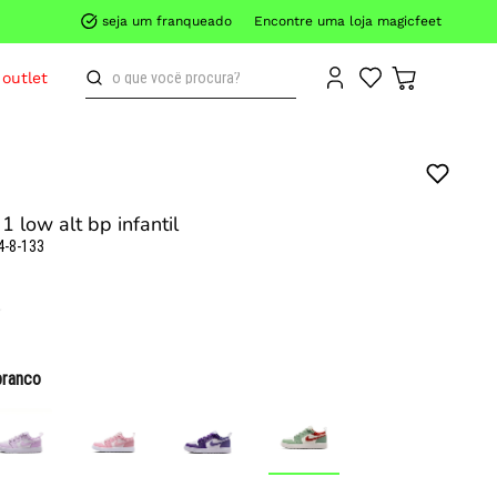
seja um franqueado
Encontre uma loja magicfeet
o que você procura?
outlet
 1 low alt bp infantil
4-8-133
branco