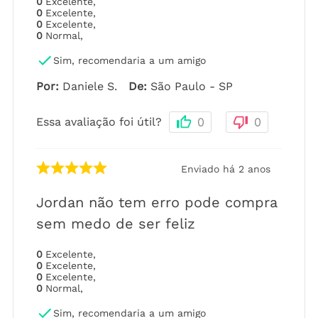
0
Excelente
,
0
Excelente
,
0
Excelente
,
0
Normal
,
Sim, recomendaria a um amigo
Por
:
Daniele S.
De
:
São Paulo - SP
Essa avaliação foi útil?
0
0
Enviado há
2 anos
Jordan não tem erro pode compra
sem medo de ser feliz
0
Excelente
,
0
Excelente
,
0
Excelente
,
0
Normal
,
Sim, recomendaria a um amigo