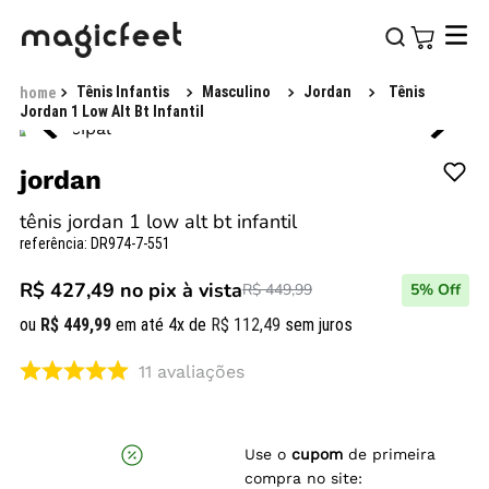
Tênis Infantis
Masculino
Jordan
Tênis
Jordan 1 Low Alt Bt Infantil
jordan
tênis jordan 1 low alt bt infantil
referência
:
DR974-7-551
R$ 427,49
no pix à vista
R$ 449,99
5
% Off
ou
R$
449
,
99
em até
4
x de
R$
112
,
49
sem juros
11
avaliações
Use o
cupom
de primeira
compra no site: