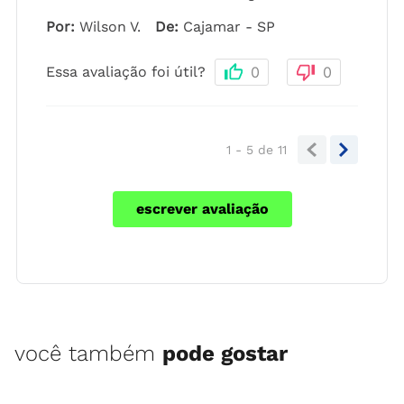
Por
:
Wilson V.
De
:
Cajamar - SP
Essa avaliação foi útil?
0
0
1 - 5
de
11
escrever avaliação
você também
pode gostar