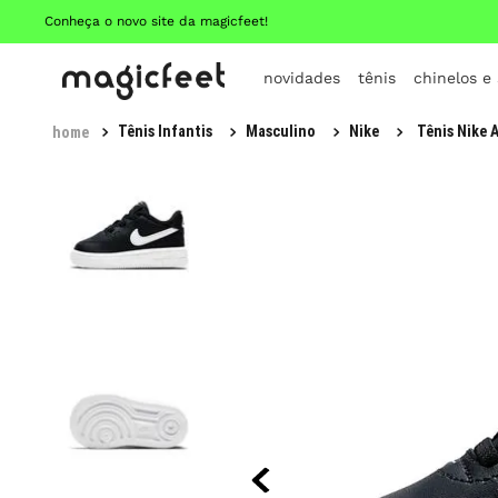
Conheça o novo site da magicfeet!
novidades
tênis
chinelos e
Tênis Infantis
Masculino
Nike
Tênis Nike A