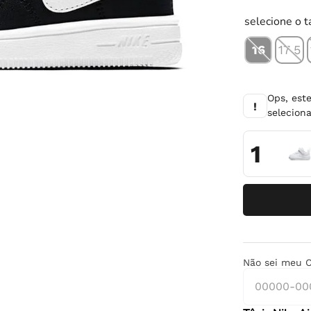
10
º
tênis infantil
selecione o 
16
17 5
Ops, est
!
selecio
1
Não sei meu 