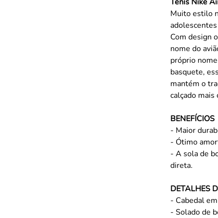
Tênis Nike Ai
Muito estilo 
adolescentes
Com design o
nome do avião
próprio nome 
basquete, ess
mantém o trad
calçado mais 
BENEFÍCIOS
- Maior durab
- Ótimo amor
- A sola de b
direta.
DETALHES 
- Cabedal em
- Solado de b