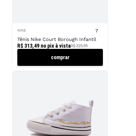
7
NIKE
Tênis Nike Court Borough Infantil
R$ 313,49
no pix à vista
R$ 329,99
comprar