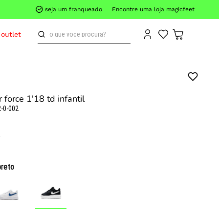
seja um franqueado
Encontre uma loja magicfeet
o que você procura?
outlet
r force 1'18 td infantil
-0-002
preto