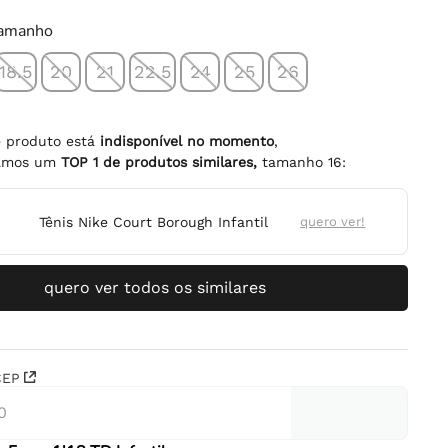
tamanho
18.5
20
21
22.5
24
25
26
e produto está
indisponível no momento
,
namos um
TOP
1
de produtos similares,
tamanho
16
:
Tênis Nike Court Borough Infantil
quero ver!
quero ver todos os similares
CEP