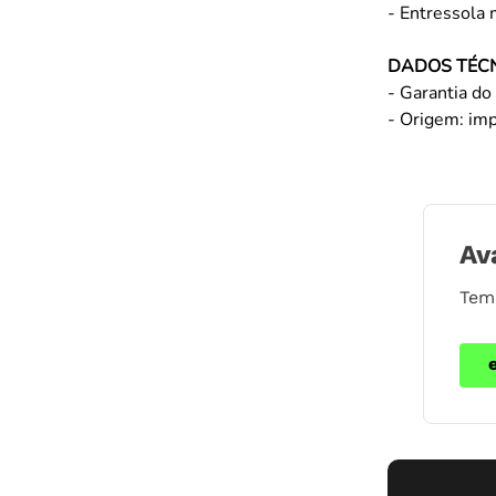
- Entressola 
DADOS TÉC
- Garantia do 
- Origem: im
Av
Tem 