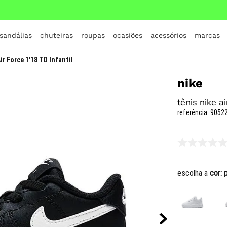
 sandálias
chuteiras
roupas
ocasiões
acessórios
marcas
TERMOS MAIS BUSCADOS
ir Force 1'18 TD Infantil
1
º
crocs
nike
2
º
jordan
tênis nike ai
3
º
adidas
referência
:
90522
4
º
nike
5
º
tenis
6
º
croc
escolha a
cor:
7
º
vans
8
º
all star
9
º
new balance