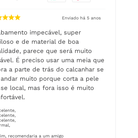
Enviado há
5 anos
abamento impecável, super
iloso e de material de boa
lidade, parece que será muito
ável. É preciso usar uma meia que
ra a parte de trás do calcanhar se
 andar muito porque corta a pele
se local, mas fora isso é muito
fortável.
celente
,
celente
,
celente
,
rmal
,
im, recomendaria a um amigo