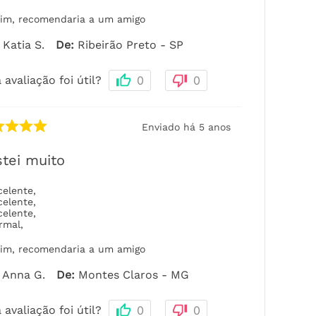
im, recomendaria a um amigo
Katia S.
De
:
Ribeirão Preto - SP
 avaliação foi útil?
0
0
Enviado há
5 anos
tei muito
celente
,
celente
,
celente
,
rmal
,
im, recomendaria a um amigo
Anna G.
De
:
Montes Claros - MG
 avaliação foi útil?
0
0