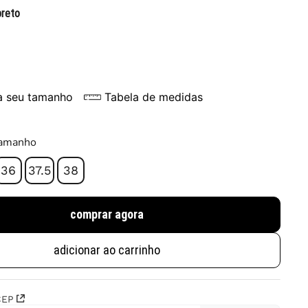
preto
a seu tamanho
Tabela de medidas
tamanho
36
37.5
38
comprar agora
adicionar ao carrinho
CEP