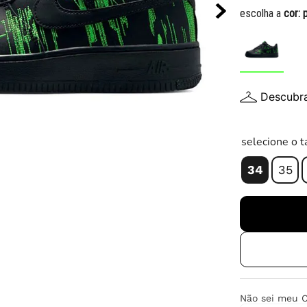
10
º
tênis infantil
escolha a
cor:
Descubr
selecione o 
34
35
Não sei meu 