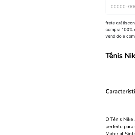
frete grátis
con
compra 100% 
vendido e come
Tênis Ni
Característ
O Tênis Nike 
perfeito para
Material Sint