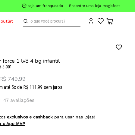
seja um franqueado
Encontre uma loja magicfeet
o que você procura?
outlet
r force 1 lv8 4 bg infantil
6-3-001
R$ 749,99
m até
5
x de
R$
111
,
99
sem juros
47
avaliações
tos
exclusivos e cashback
para usar nas lojas!
ra o App MVP