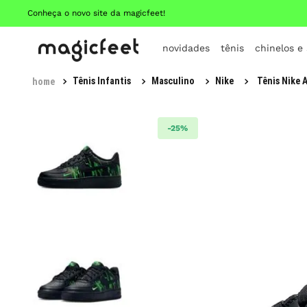
Conheça o novo site da magicfeet!
novidades
tênis
chinelos e
Tênis Infantis
Masculino
Nike
Tênis Nike A
-
25%