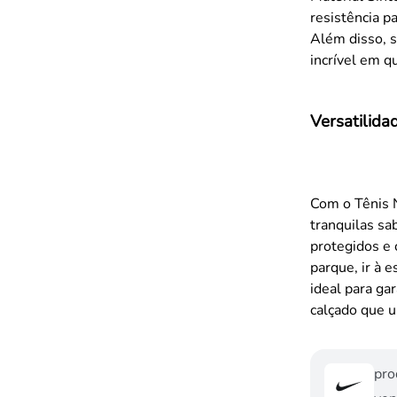
resistência p
Além disso, 
incrível em q
Versatilida
Com o Tênis N
tranquilas s
protegidos e 
parque, ir à 
ideal para ga
calçado que u
pro