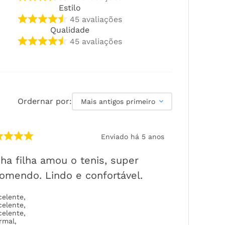
Estilo
45
avaliações
Qualidade
45
avaliações
Ordernar por:
Mais antigos primeiro
Enviado há
5 anos
ha filha amou o tenis, super
omendo. Lindo e confortável.
celente
,
celente
,
celente
,
rmal
,