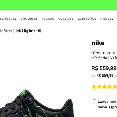
 sandálias
chuteiras
roupas
ocasiões
acessórios
marcas
TERMOS MAIS BUSCADOS
ir Force 1 Lv8 4 Bg Infantil
1
º
crocs
nike
2
º
jordan
tênis nike ai
3
º
adidas
referência
:
HV47
4
º
nike
R$ 559,99
5
º
tenis
ou
R$
559
,
99
e
6
º
croc
7
º
vans
8
º
all star
Lançamen
Baixe ago
9
º
new balance