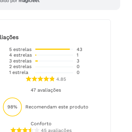
dido por
magicfeet
liações
5
estrelas
43
4
estrelas
1
3
estrelas
3
2
estrelas
0
1
estrela
0
4.85
47
avaliações
98%
Recomendam este produto
Conforto
45
avaliações