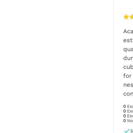
Ac
est
qua
dur
cub
for
nes
con
0
Ex
0
Ex
0
Ex
0
No
S