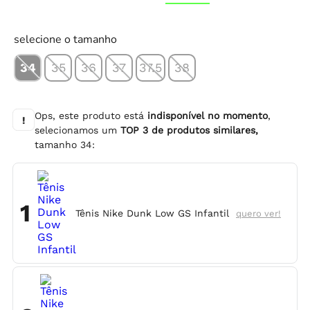
selecione o tamanho
34
35
36
37
37.5
38
Ops, este produto está
indisponível no momento
,
!
selecionamos um
TOP
3
de produtos similares,
tamanho
34
:
1
Tênis Nike Dunk Low GS Infantil
quero ver!