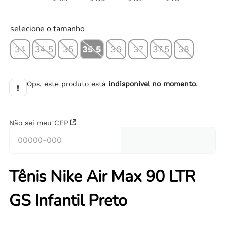
selecione o tamanho
34
34.5
35
35.5
36
37
37.5
38
Ops, este produto está
indisponível no momento
.
!
Não sei meu CEP
Tênis Nike Air Max 90 LTR
GS Infantil Preto