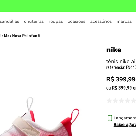
 sandálias
chuteiras
roupas
ocasiões
acessórios
marcas
TERMOS MAIS BUSCADOS
ir Max Nova Ps Infantil
1
º
crocs
nike
2
º
jordan
tênis nike a
3
º
adidas
referência
:
FN445
4
º
nike
R$ 399,99
5
º
tenis
ou
R$
399
,
99
e
6
º
croc
7
º
all star
8
º
vans
Lançamen
Baixe ago
9
º
new balance