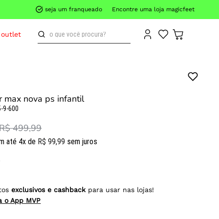
seja um franqueado
Encontre uma loja magicfeet
o que você procura?
outlet
ir max nova ps infantil
-9-600
R$ 499,99
m até
4
x de
R$
99
,
99
sem juros
tos
exclusivos e cashback
para usar nas lojas!
ra o App MVP