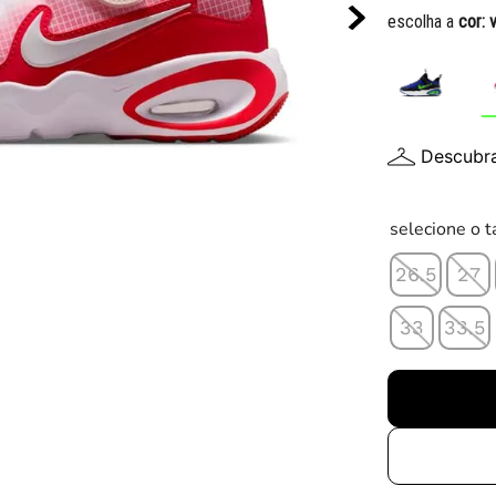
10
º
chuteira
escolha a
cor:
Descubr
selecione o 
26.5
27
33
33.5