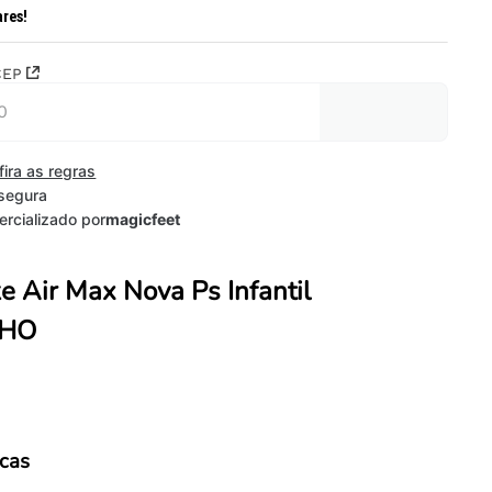
ares!
CEP
fira as regras
segura
rcializado por
magicfeet
ke Air Max Nova Ps Infantil
LHO
icas