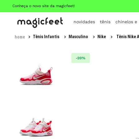
Conheça o novo site da magicfeet!
novidades
tênis
chinelos e
Tênis Infantis
Masculino
Nike
Tênis Nike A
-
20%