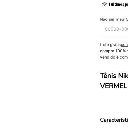
1
últimos p
Não sei meu 
frete grátis
con
compra 100% 
vendido e come
Tênis Ni
VERME
Característ