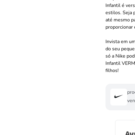
Infantil é ve
estilos. Seja
até mesmo par
proporcionar c
Invista em u
do seu pequen
só a Nike pod
Infantil VER
filhos!
pro
ven
Av