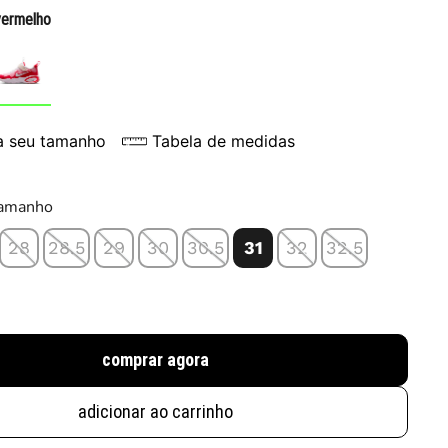
vermelho
a seu tamanho
Tabela de medidas
tamanho
28
28.5
29
30
30.5
31
32
32.5
comprar agora
adicionar ao carrinho