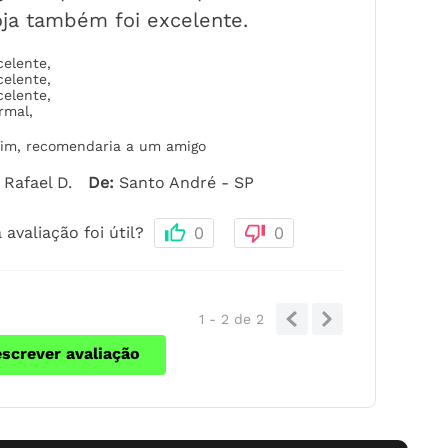
oja também foi excelente.
celente
,
celente
,
celente
,
rmal
,
im, recomendaria a um amigo
Rafael D.
De
:
Santo André - SP
 avaliação foi útil?
0
0
1 - 2
de
2
escrever avaliação