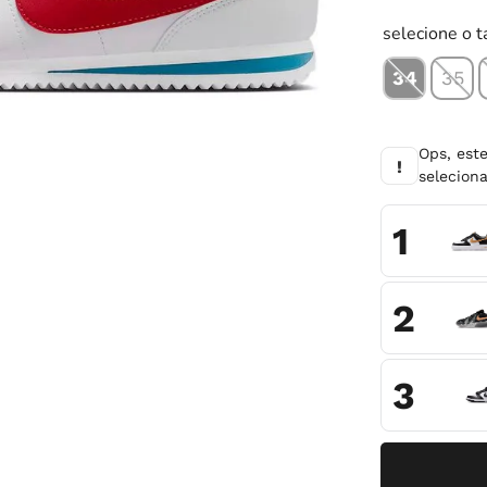
10
º
chuteira
selecione o 
34
35
Ops, est
!
selecio
1
2
3