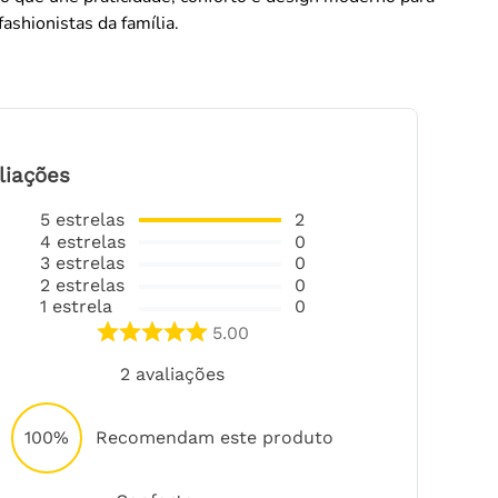
ashionistas da família.
liações
5
estrelas
2
4
estrelas
0
3
estrelas
0
2
estrelas
0
1
estrela
0
5.00
2
avaliações
100%
Recomendam este produto