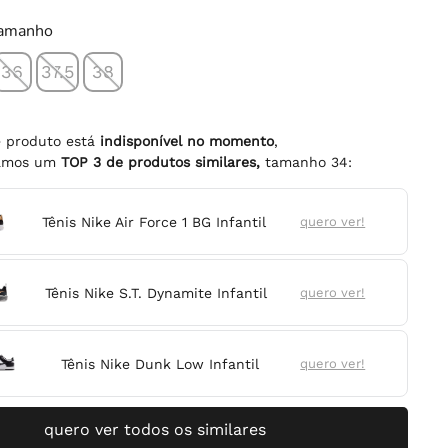
tamanho
36
37.5
38
e produto está
indisponível no momento
,
namos um
TOP
3
de produtos similares,
tamanho
34
:
Tênis Nike Air Force 1 BG Infantil
quero ver!
Tênis Nike S.T. Dynamite Infantil
quero ver!
Tênis Nike Dunk Low Infantil
quero ver!
quero ver todos os similares