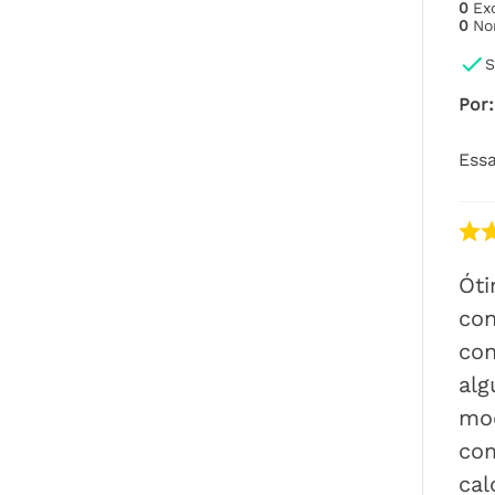
0
Ex
0
No
S
Por
:
Essa
Óti
con
con
alg
mo
co
cal