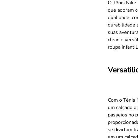
O Tênis Nike 
que adoram co
qualidade, co
durabilidade
suas aventura
clean e versá
roupa infantil
Versatil
Com o Tênis N
um calçado qu
passeios no p
proporcionado
se divirtam l
em um calçad