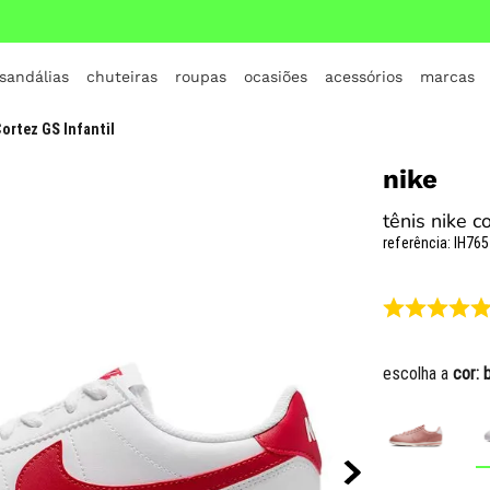
 sandálias
chuteiras
roupas
ocasiões
acessórios
marcas
TERMOS MAIS BUSCADOS
Cortez GS Infantil
1
º
crocs
nike
2
º
jordan
tênis nike co
3
º
adidas
referência
:
IH765
4
º
nike
5
º
tenis
6
º
croc
escolha a
cor:
7
º
all star
8
º
vans
9
º
new balance