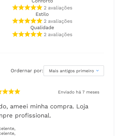
Conforto
2
avaliações
Estilo
2
avaliações
Qualidade
2
avaliações
Ordernar por:
Mais antigos primeiro
Enviado há
7 meses
do, ameei minha compra. Loja
pre profissional.
celente
,
celente
,