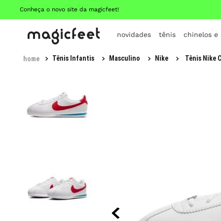
Conheça o novo site da magicfeet!
novidades
tênis
chinelos e
Tênis Infantis
Masculino
Nike
Tênis Nike 