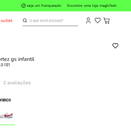
seja um franqueado
Encontre uma loja magicfeet
o que você procura?
outlet
rtez gs infantil
-3-101
2
avaliações
branco