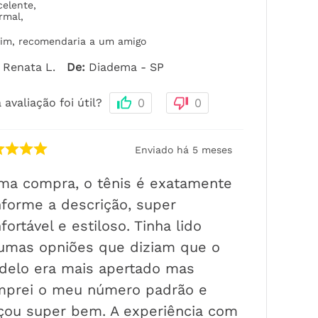
celente
,
rmal
,
im, recomendaria a um amigo
Renata L.
De
:
Diadema - SP
 avaliação foi útil?
0
0
Enviado há
5 meses
ma compra, o tênis é exatamente
forme a descrição, super
fortável e estiloso. Tinha lido
umas opniões que diziam que o
delo era mais apertado mas
mprei o meu número padrão e
çou super bem. A experiência com