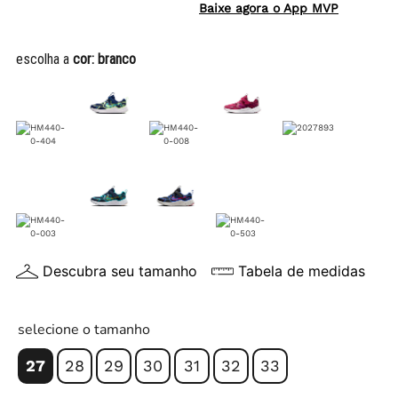
Baixe agora o App MVP
escolha a
cor:
branco
Descubra seu tamanho
Tabela de medidas
selecione o tamanho
27
28
29
30
31
32
33