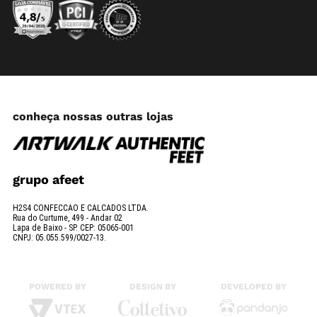
conheça nossas outras lojas
grupo afeet
H2S4 CONFECCAO E CALCADOS LTDA.
Rua do Curtume, 499 - Andar 02
Lapa de Baixo - SP. CEP: 05065-001
CNPJ: 05.055.599/0027-13.
POWERED BY
DESIGN BY
DEVELOPED BY