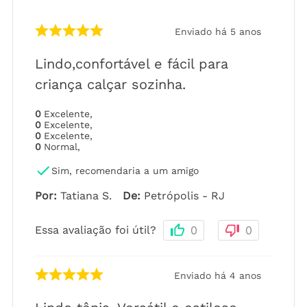
Enviado há
5 anos
Lindo,confortável e fácil para
criança calçar sozinha.
0
Excelente
,
0
Excelente
,
0
Excelente
,
0
Normal
,
Sim, recomendaria a um amigo
Por
:
Tatiana S.
De
:
Petrópolis - RJ
Essa avaliação foi útil?
0
0
Enviado há
4 anos