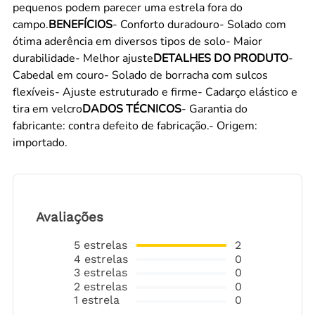
pequenos podem parecer uma estrela fora do
campo.
BENEFÍCIOS
- Conforto duradouro- Solado com
ótima aderência em diversos tipos de solo- Maior
durabilidade- Melhor ajuste
DETALHES DO PRODUTO
-
Cabedal em couro- Solado de borracha com sulcos
flexíveis- Ajuste estruturado e firme- Cadarço elástico e
tira em velcro
DADOS TÉCNICOS
- Garantia do
fabricante: contra defeito de fabricação.- Origem:
importado.
Avaliações
5
estrelas
2
4
estrelas
0
3
estrelas
0
2
estrelas
0
1
estrela
0