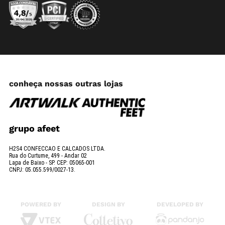
conheça nossas outras lojas
grupo afeet
H2S4 CONFECCAO E CALCADOS LTDA.
Rua do Curtume, 499 - Andar 02
Lapa de Baixo - SP. CEP: 05065-001
CNPJ: 05.055.599/0027-13.
POWERED BY
DESIGN BY
DEVELOPED BY