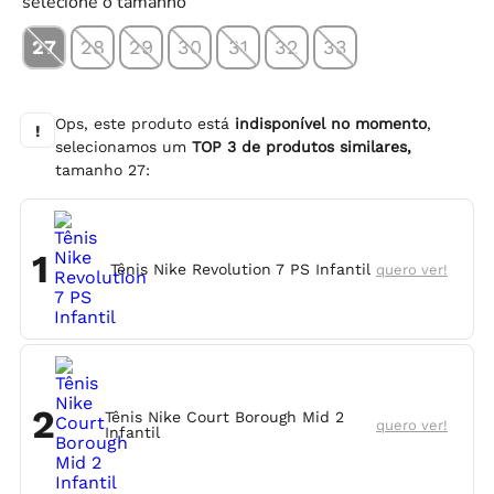
selecione o tamanho
27
28
29
30
31
32
33
Ops, este produto está
indisponível no momento
,
!
selecionamos um
TOP
3
de produtos similares,
tamanho
27
:
1
Tênis Nike Revolution 7 PS Infantil
quero ver!
2
Tênis Nike Court Borough Mid 2
quero ver!
Infantil