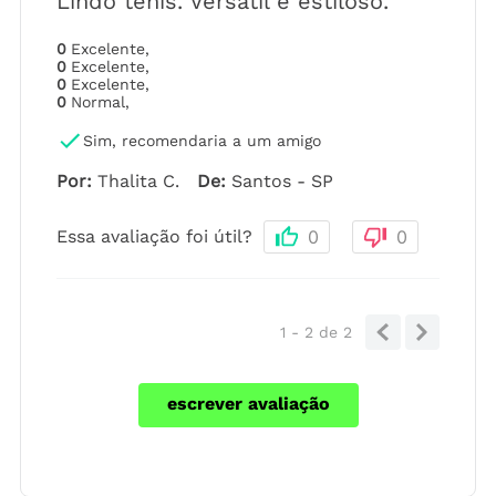
Lindo tênis. Versátil e estiloso.
0
Excelente
,
0
Excelente
,
0
Excelente
,
0
Normal
,
Sim, recomendaria a um amigo
Por
:
Thalita C.
De
:
Santos - SP
Essa avaliação foi útil?
0
0
1 - 2
de
2
escrever avaliação