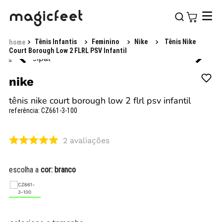
Tênis Infantis
Feminino
Nike
Tênis Nike
Court Borough Low 2 FLRL PSV Infantil
nike
tênis nike court borough low 2 flrl psv infantil
referência
:
CZ661-3-100
2
avaliações
escolha a
cor:
branco