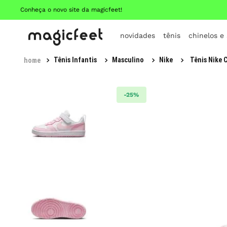
Conheça o novo site da magicfeet!
novidades
tênis
chinelos e
Tênis Infantis
Masculino
Nike
Tênis Nike 
-
25%