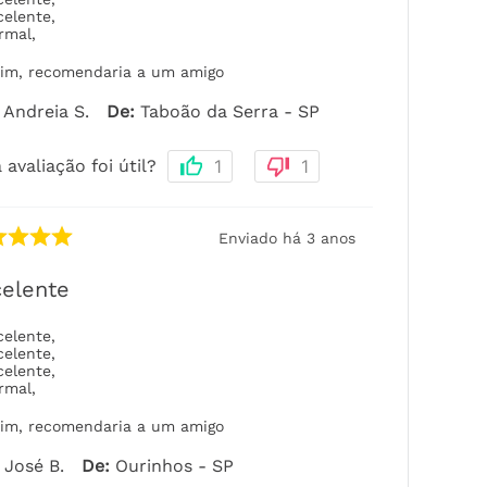
celente
,
rmal
,
im, recomendaria a um amigo
Andreia S.
De
:
Taboão da Serra - SP
 avaliação foi útil?
1
1
Enviado há
3 anos
elente
celente
,
celente
,
celente
,
rmal
,
im, recomendaria a um amigo
José B.
De
:
Ourinhos - SP