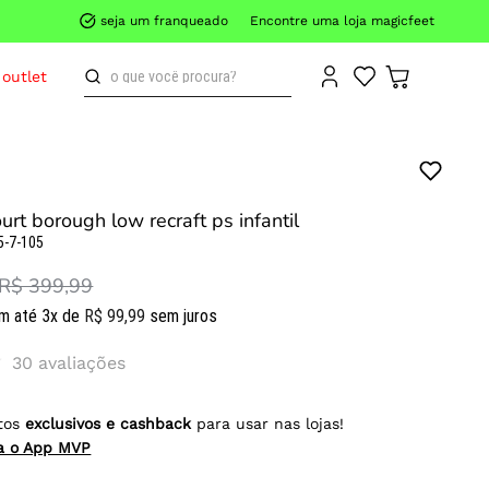
seja um franqueado
Encontre uma loja magicfeet
o que você procura?
outlet
ourt borough low recraft ps infantil
5-7-105
R$ 399,99
m até
3
x de
R$
99
,
99
sem juros
30
avaliações
tos
exclusivos e cashback
para usar nas lojas!
ra o App MVP