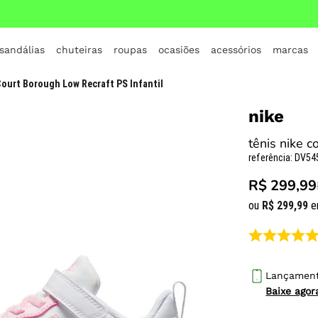
 sandálias
chuteiras
roupas
ocasiões
acessórios
marcas
TERMOS MAIS BUSCADOS
Court Borough Low Recraft PS Infantil
1
º
crocs
nike
2
º
jordan
tênis nike c
3
º
adidas
referência
:
DV54
4
º
nike
R$ 299,99
5
º
tenis
ou
R$
299
,
99
e
6
º
croc
7
º
all star
8
º
vans
Lançamen
Baixe ago
9
º
new balance