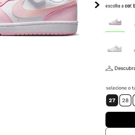
10
º
chuteira
escolha a
cor:
Descubr
selecione o 
27
28