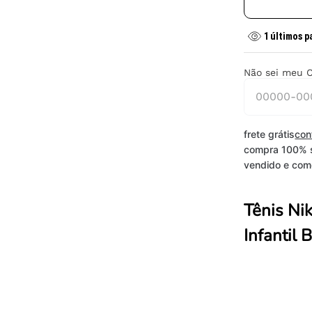
1
últimos p
Não sei meu 
frete grátis
con
compra 100% 
vendido e come
Tênis Ni
Infantil 