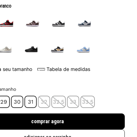
branco
a seu tamanho
Tabela de medidas
tamanho
29
30
31
32
32.5
33
33.5
comprar agora