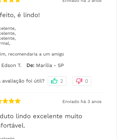
Enviado há
3 anos
feito, é lindo!
celente
,
celente
,
celente
,
rmal
,
im, recomendaria a um amigo
Edson T.
De
:
Marília - SP
 avaliação foi útil?
2
0
Enviado há
3 anos
duto lindo excelente muito
fortável.
celente
,