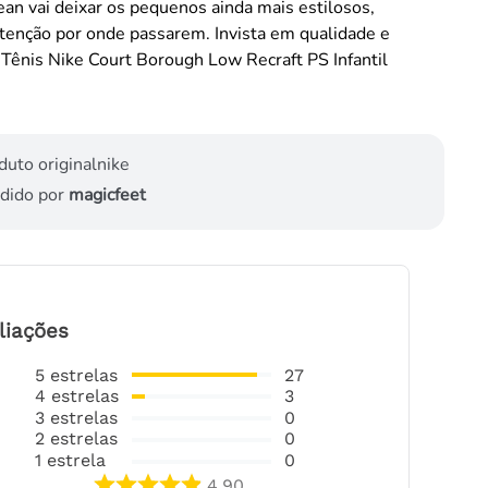
an vai deixar os pequenos ainda mais estilosos,
tenção por onde passarem. Invista em qualidade e
Tênis Nike Court Borough Low Recraft PS Infantil
duto original
nike
dido por
magicfeet
liações
5
estrelas
27
4
estrelas
3
3
estrelas
0
2
estrelas
0
1
estrela
0
4.90