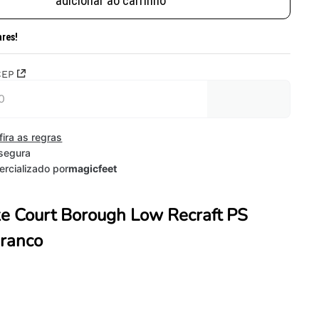
adicionar ao carrinho
ares!
CEP
fira as regras
segura
rcializado por
magicfeet
ke Court Borough Low Recraft PS
Branco