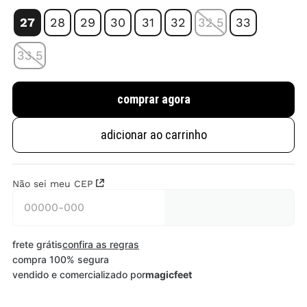
27
28
29
30
31
32
32.5
33
33.5
comprar agora
adicionar ao carrinho
Não sei meu CEP
frete grátis
confira as regras
compra 100% segura
vendido e comercializado por
magicfeet