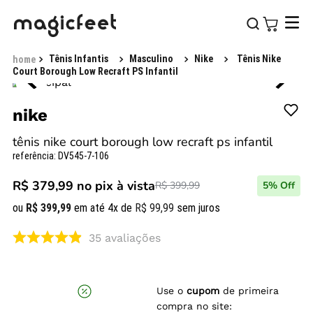
Tênis Infantis
Masculino
Nike
Tênis Nike
Court Borough Low Recraft PS Infantil
nike
tênis nike court borough low recraft ps infantil
referência
:
DV545-7-106
R$ 379,99
no pix à vista
R$ 399,99
5
% Off
ou
R$
399
,
99
em até
4
x de
R$
99
,
99
sem juros
35
avaliações
Use o
cupom
de primeira
compra no site: