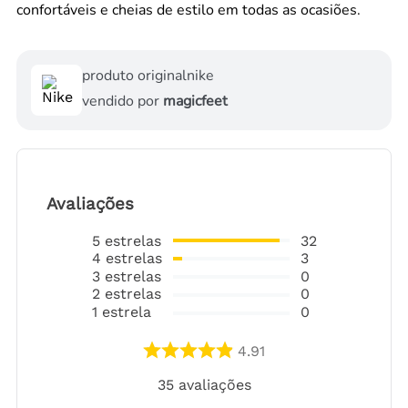
confortáveis e cheias de estilo em todas as ocasiões.
produto original
nike
vendido por
magicfeet
Avaliações
5
estrelas
32
4
estrelas
3
3
estrelas
0
2
estrelas
0
1
estrela
0
4.91
35
avaliações