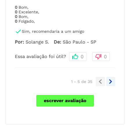
0
Bom
,
0
Excelente
,
0
Bom
,
0
Folgado
,
Sim, recomendaria a um amigo
Por
:
Solange S.
De
:
São Paulo - SP
Essa avaliação foi útil?
0
0
1 - 5
de
35
escrever avaliação