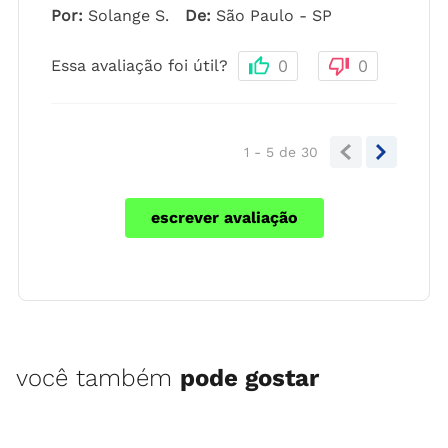
Por
:
Solange S.
De
:
São Paulo - SP
Essa avaliação foi útil?
0
0
1 - 5
de
30
escrever avaliação
você também
pode gostar