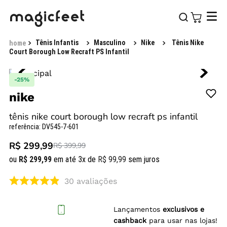
Tênis Infantis
Masculino
Nike
Tênis Nike
Court Borough Low Recraft PS Infantil
-
25%
nike
tênis nike court borough low recraft ps infantil
referência
:
DV545-7-601
R$ 299,99
R$ 399,99
ou
R$
299
,
99
em até
3
x de
R$
99
,
99
sem juros
30
avaliações
Lançamentos
exclusivos e
cashback
para usar nas lojas!