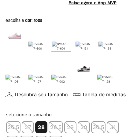
Baixe agora o App MVP
escolha a
cor:
rosa
Descubra seu tamanho
Tabela de medidas
selecione o tamanho
26.5
27
28
28.5
29
30
30.5
31