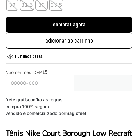
32
32.5
33
33.5
comprar agora
adicionar ao carrinho
1
últimos pares!
Não sei meu CEP
frete grátis
confira as regras
compra 100% segura
vendido e comercializado por
magicfeet
Tênis Nike Court Borough Low Recraft