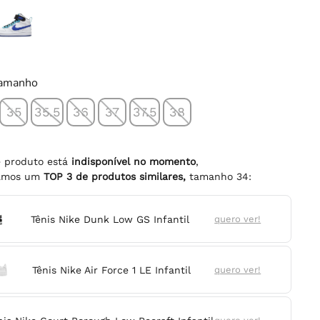
tamanho
35
35.5
36
37
37.5
38
e produto está
indisponível no momento
,
namos um
TOP
3
de produtos similares,
tamanho
34
:
Tênis Nike Dunk Low GS Infantil
quero ver!
Tênis Nike Air Force 1 LE Infantil
quero ver!