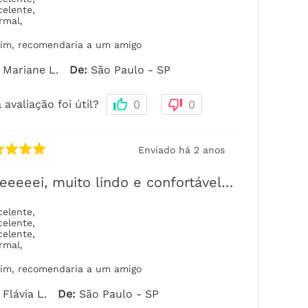
celente
,
rmal
,
im, recomendaria a um amigo
Mariane L.
De
:
São Paulo - SP
 avaliação foi útil?
0
0
Enviado há
2 anos
eeeei, muito lindo e confortável…
celente
,
celente
,
celente
,
rmal
,
im, recomendaria a um amigo
Flávia L.
De
:
São Paulo - SP