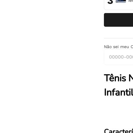
3
Tê
Não sei meu 
Tênis 
Infant
Caracterí