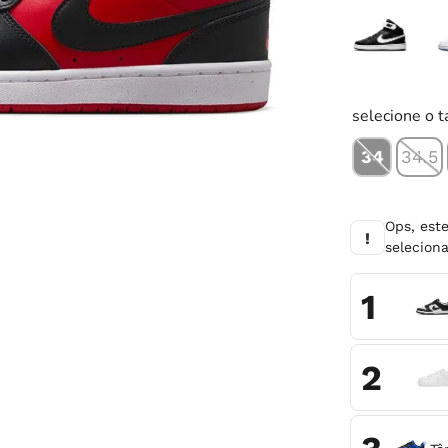
10
º
tênis infantil
selecione o 
34
34.5
Ops, est
!
selecio
1
2