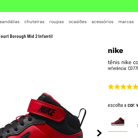
 sandálias
chuteiras
roupas
ocasiões
acessórios
marcas
TERMOS MAIS BUSCADOS
Court Borough Mid 2 Infantil
1
º
crocs
nike
2
º
jordan
tênis nike c
3
º
adidas
referência
:
CD77
4
º
nike
5
º
tenis
6
º
croc
escolha a
cor:
7
º
vans
8
º
all star
9
º
new balance