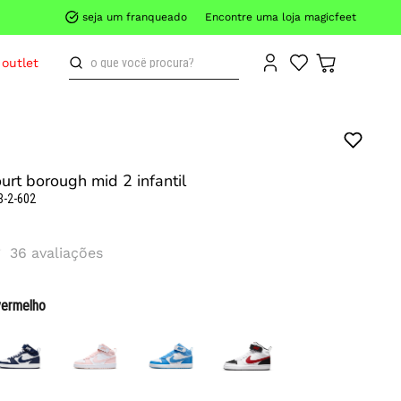
seja um franqueado
Encontre uma loja magicfeet
o que você procura?
outlet
ourt borough mid 2 infantil
8-2-602
36
avaliações
vermelho