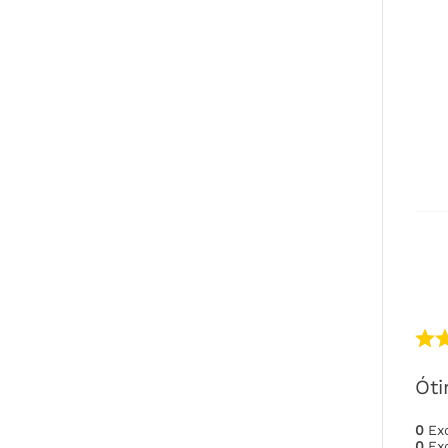
Ót
0
Ex
0
Ex