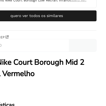
nis Nike Court Borough Low Recraft Infantil
quero ver!
quero ver todos os similares
CEP
Nike Court Borough Mid 2
il Vermelho
sticas