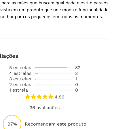
 para as mães que buscam qualidade e estilo para os
Invista em um produto que une moda e funcionalidade,
 melhor para os pequenos em todos os momentos.
liações
5
estrelas
32
4
estrelas
3
3
estrelas
1
2
estrelas
0
1
estrela
0
4.86
36
avaliações
97%
Recomendam este produto