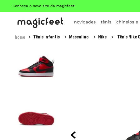
Conheça o novo site da magicfeet!
novidades
tênis
chinelos e
Tênis Infantis
Masculino
Nike
Tênis Nike 