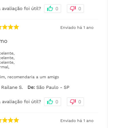
 avaliação foi útil?
0
0
Enviado há
1 ano
imo
celente
,
celente
,
celente
,
rmal
,
im, recomendaria a um amigo
Railane S.
De
:
São Paulo - SP
 avaliação foi útil?
0
0
Enviado há
1 ano