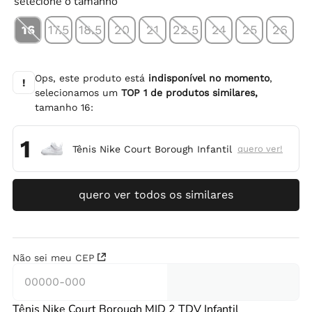
selecione o tamanho
16
17.5
18.5
20
21
22.5
24
25
26
Ops, este produto está
indisponível no momento
,
!
selecionamos um
TOP
1
de produtos similares,
tamanho
16
:
1
Tênis Nike Court Borough Infantil
quero ver!
quero ver todos os similares
Não sei meu CEP
Tênis Nike Court Borough MID 2 TDV Infantil