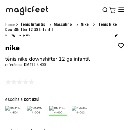
Tênis Infantis
Masculino
Nike
Tênis Nike
DownShifter 12 GS Infantil
nike
tênis nike downshifter 12 gs infantil
referência
:
DM419-4-400
escolha a
cor:
azul