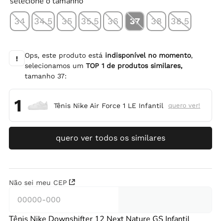
selecione o tamanho
34
34.5
35
35.5
36
37
38
38.5
Ops, este produto está
indisponível no momento
,
!
selecionamos um
TOP
1
de produtos similares,
tamanho
37
:
1
Tênis Nike Air Force 1 LE Infantil
quero ver!
quero ver todos os similares
Não sei meu CEP
Tênis Nike Downshifter 12 Next Nature GS Infantil