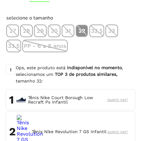
selecione o tamanho
27
28
29
30
31
32
32.5
33
33.5
PP - 6 a 8 anos
Ops, este produto está
indisponível no momento
,
!
selecionamos um
TOP
3
de produtos similares,
tamanho
32
:
1
Tênis Nike Court Borough Low
quero ver!
Recraft Ps Infantil
2
Tênis Nike Revolution 7 GS Infantil
quero ver!