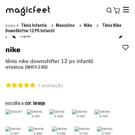
Tênis Infantis
Masculino
Nike
Tênis Nike
DownShifter 12 PS Infantil
nike
tênis nike downshifter 12 ps infantil
referência
:
DM419-3-800
1
avaliação
escolha a
cor:
laranja