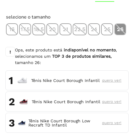
selecione o tamanho
16
17.5
18.5
20
21
22.5
24
25
26
Ops, este produto está
indisponível no momento
,
!
selecionamos um
TOP
3
de produtos similares,
tamanho
26
:
1
Tênis Nike Court Borough Infantil
quero ver!
2
Tênis Nike Court Borough Infantil
quero ver!
3
Tênis Nike Court Borough Low
quero ver!
Recraft TD Infantil