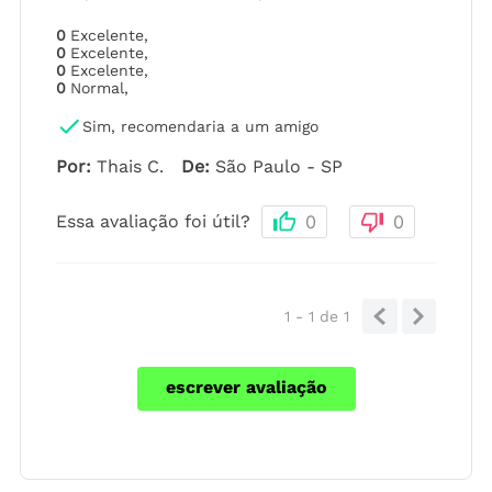
0
Excelente
,
0
Excelente
,
0
Excelente
,
0
Normal
,
Sim, recomendaria a um amigo
Por
:
Thais C.
De
:
São Paulo - SP
Essa avaliação foi útil?
0
0
1 - 1
de
1
escrever avaliação