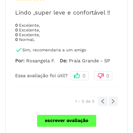
Lindo ,super leve e confortável !!
0
Excelente
,
0
Excelente
,
0
Excelente
,
0
Normal
,
Sim, recomendaria a um amigo
Por
:
Rosangela F.
De
:
Praia Grande - SP
Essa avaliação foi útil?
0
0
1 - 5
de
5
escrever avaliação