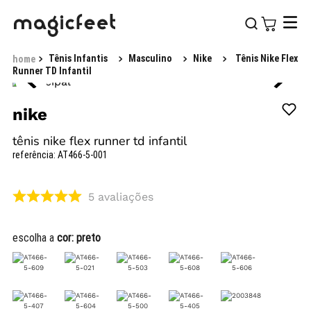
Tênis Infantis
Masculino
Nike
Tênis Nike Flex
Runner TD Infantil
nike
tênis nike flex runner td infantil
referência
:
AT466-5-001
5
avaliações
escolha a
cor:
preto