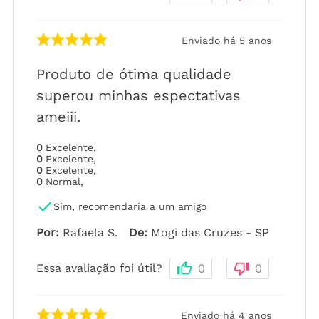
Enviado há
5 anos
Produto de ótima qualidade
superou minhas espectativas
ameiii.
0
Excelente
,
0
Excelente
,
0
Excelente
,
0
Normal
,
Sim, recomendaria a um amigo
Por
:
Rafaela S.
De
:
Mogi das Cruzes - SP
Essa avaliação foi útil?
0
0
Enviado há
4 anos