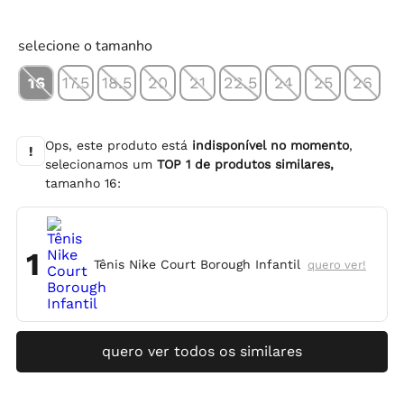
selecione o tamanho
16
17.5
18.5
20
21
22.5
24
25
26
Ops, este produto está
indisponível no momento
,
!
selecionamos um
TOP
1
de produtos similares,
tamanho
16
:
1
Tênis Nike Court Borough Infantil
quero ver!
quero ver todos os similares