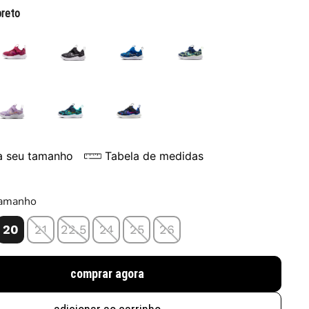
preto
a seu tamanho
Tabela de medidas
tamanho
20
21
22.5
24
25
26
comprar agora