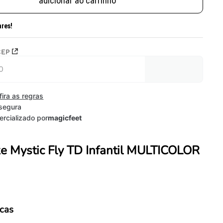
adicionar ao carrinho
ares!
CEP
fira as regras
segura
rcializado por
magicfeet
ke Mystic Fly TD Infantil MULTICOLOR
icas