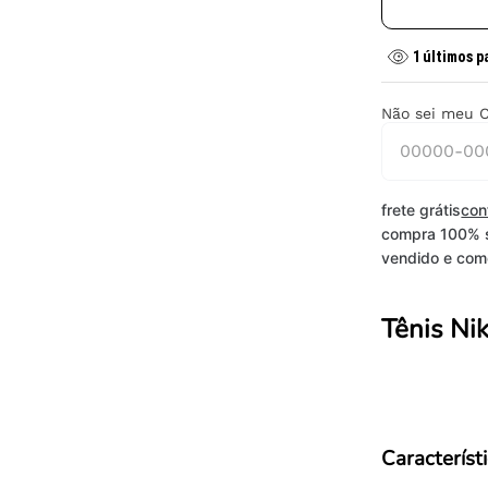
1
últimos p
Não sei meu 
frete grátis
con
compra 100% 
vendido e come
Tênis Ni
Característ