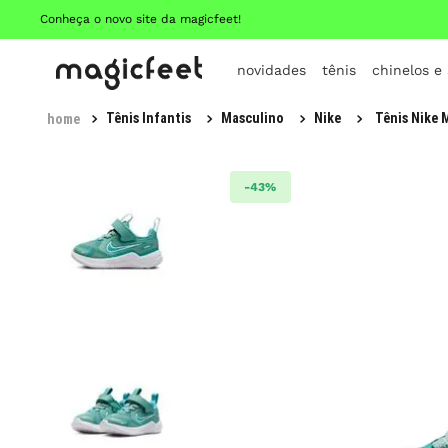
Conheça o novo site da magicfeet!
novidades
tênis
chinelos e
Tênis Infantis
Masculino
Nike
Tênis Nike M
-
43%