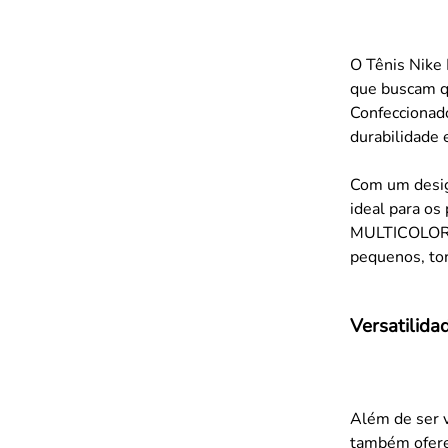
O Tênis Nike 
que buscam qu
Confeccionado
durabilidade e
Com um desig
ideal para os
MULTICOLOR a
pequenos, tor
Versatilida
Além de ser v
também ofere