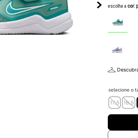
10
º
chuteira
escolha a
cor:
Descubr
selecione o 
17.5
18.5