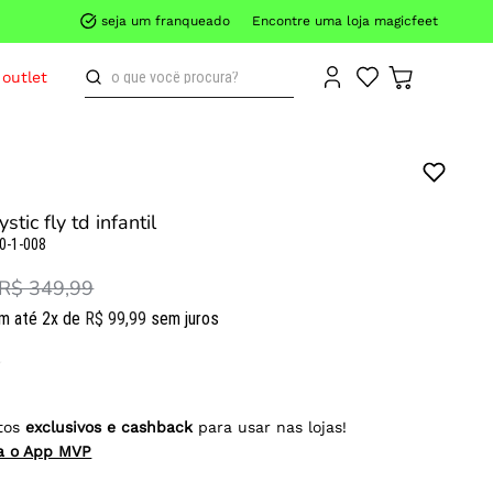
seja um franqueado
Encontre uma loja magicfeet
o que você procura?
outlet
stic fly td infantil
0-1-008
R$ 349,99
m até
2
x de
R$
99
,
99
sem juros
tos
exclusivos e cashback
para usar nas lojas!
ra o App MVP