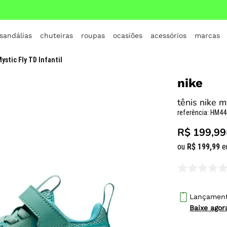
 sandálias
chuteiras
roupas
ocasiões
acessórios
marcas
TERMOS MAIS BUSCADOS
ystic Fly TD Infantil
1
º
crocs
nike
2
º
jordan
tênis nike my
3
º
adidas
referência
:
HM44
4
º
nike
R$ 199,99
5
º
tenis
ou
R$
199
,
99
e
6
º
croc
7
º
all star
8
º
vans
Lançamen
Baixe ago
9
º
new balance