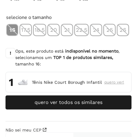
selecione o tamanho
16
17.5
18.5
20
21
22.5
24
25
26
Ops, este produto está
indisponível no momento
,
!
selecionamos um
TOP
1
de produtos similares,
tamanho
16
:
1
Tênis Nike Court Borough Infantil
quero ver!
quero ver todos os similares
Não sei meu CEP